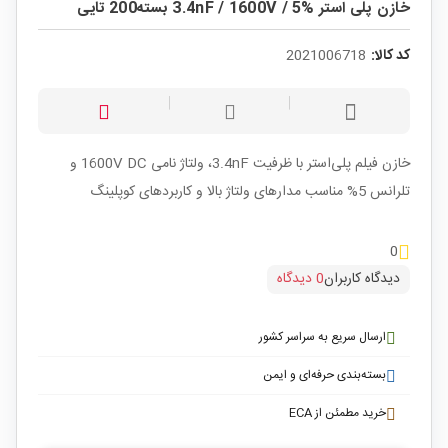
خازن پلی استر 3.4nF / 1600V / 5% بسته200 تایی
کد کالا:
2021006718
خازن فیلم پلی‌استر با ظرفیت 3.4nF، ولتاژ نامی 1600V DC و
تلرانس 5% مناسب مدارهای ولتاژ بالا و کاربردهای کوپلینگ
0
دیدگاه کاربران
0 دیدگاه
ارسال سریع به سراسر کشور
بسته‌بندی حرفه‌ای و ایمن
خرید مطمئن از ECA