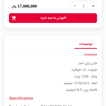
17,000,000
ریال
remove
add
افزودن به سبد خرید
shopping_cart
توضیحات
مشخصات
خازن پلی استر
ظرفیت: 12 نانوفاراد
ولتاژ : 1250 ولت
ابعاد: 15.5x7x12 میلیمتر
فاصله پین: 14.5میلیمتر
Specification