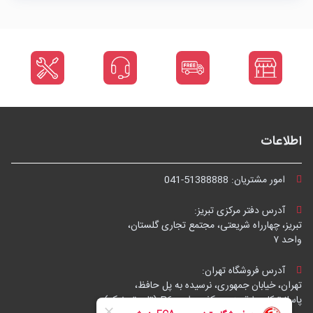
اطلاعات
امور مشتریان:
041-51388888
آدرس دفتر مرکزی تبریز:
تبریز، چهارراه شریعتی، مجتمع تجاری گلستان،
واحد ۷
آدرس فروشگاه تهران:
تهران، خیابان جمهوری، نرسیده به پل حافظ،
پاساژ توکل، طبقه زیرهمکف، واحد B6 (تاپ ترونیک)