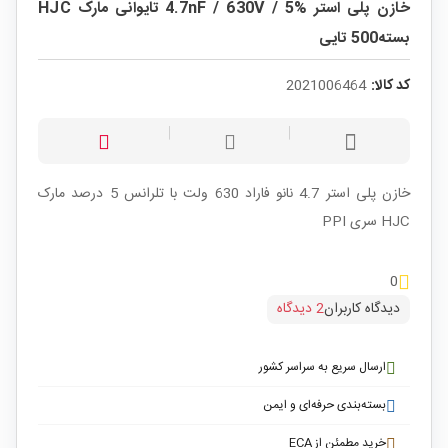
خازن پلی استر %5 / 4.7nF / 630V تایوانی مارک HJC
بسته500 تایی
کد کالا:
2021006464
خازن پلی استر 4.7 نانو فاراد 630 ولت با تلرانس 5 درصد مارک
HJC سری PPI
0
دیدگاه کاربران
2 دیدگاه
ارسال سریع به سراسر کشور
بسته‌بندی حرفه‌ای و ایمن
خرید مطمئن از ECA