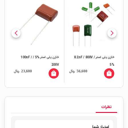
خازن پلی استر 8.2nF / 800V /
خازن پلی استر %5 / 100nF /
خازن پ
200V
5%
ال
ریال
ریال
23,600
56,600
all
local_mall
local_mall
نظرات
امتیاز شما