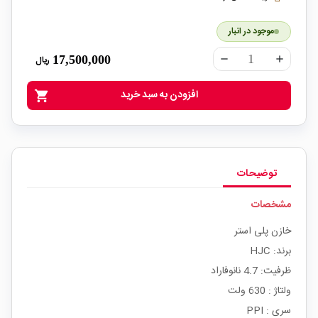
موجود در انبار
17,500,000
ریال
remove
add
افزودن به سبد خرید
shopping_cart
توضیحات
مشخصات
خازن پلی استر
برند: HJC
ظرفیت: 4.7 نانوفاراد
ولتاژ : 630 ولت
سری : PPI