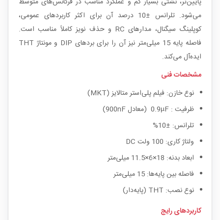
پایین‌تر، نشتی بسیار کم و عملکرد مناسب در فرکانس‌های متوسط
می‌شود. تلرانس ±10 درصد آن برای اکثر کاربردهای عمومی،
کوپلینگ سیگنال، مدارهای RC و حذف نویز کاملاً مناسب است.
فاصله پایه 15 میلی‌متر نیز آن را برای بردهای DIP و مونتاژ THT
ایده‌آل می‌کند.
مشخصات فنی
نوع خازن: فیلم پلی‌استر متالایز (MKT)
ظرفیت : 0.9µF (معادل 900nF)
تلرانس: ±10%
ولتاژ کاری: 100 ولت DC
ابعاد بدنه: 18×6×11.5 میلی‌متر
فاصله بین پایه‌ها: 15 میلی‌متر
نوع نصب: THT (پایه‌دار)
کاربردهای رایج