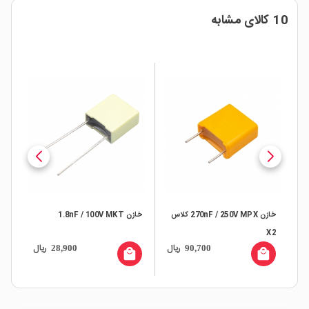
10 کالای مشابه
خازن 270nF / 250V MPX کلاس
خازن 1.8nF / 100V MKT
خازن V MKP
X2
ال
ریال
ریال
28,900
90,700
all
local_mall
local_mall