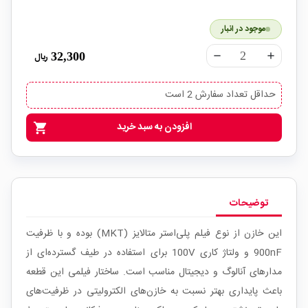
موجود در انبار
32,300
ریال
remove
add
حداقل تعداد سفارش 2 است
افزودن به سبد خرید
shopping_cart
توضیحات
این خازن از نوع فیلم پلی‌استر متالایز (MKT) بوده و با ظرفیت
900nF و ولتاژ کاری 100V برای استفاده در طیف گسترده‌ای از
مدارهای آنالوگ و دیجیتال مناسب است. ساختار فیلمی این قطعه
باعث پایداری بهتر نسبت به خازن‌های الکترولیتی در ظرفیت‌های