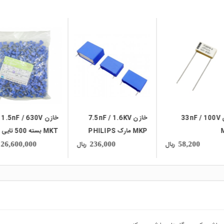
local_mall
local_mall
خازن 7.5nF / 1.6KV
خازن 1.5nF / 630V
خازن 82nF / 250V
PH
MKT بسته 500 تایی
MKT
ریال
ریال
53,800
26,600,000
236,000