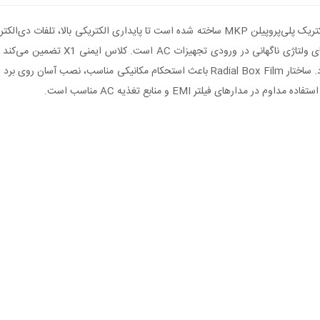
این خازن از نوع Film Safety Capacitor کلاس X1 بوده و با دی‌الکتریک پلی‌پروپیلن MKP ساخته شد
کند. عملکرد اصلی آن جذب و تضعیف نویزه
خرابی، به‌صورت مدار باز از کار بیفتد تا ایمنی کاربر و دستگاه حفظ شود. ساختار  Box Film