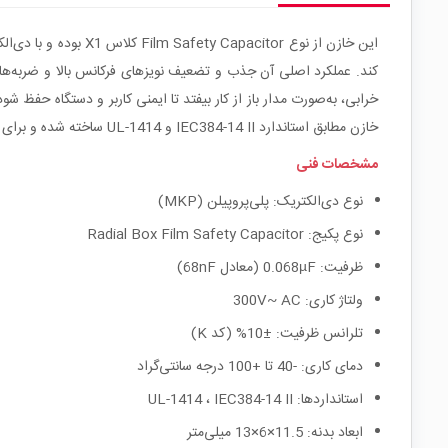
خازن مطابق استاندارد IEC384-14 II و UL-1414 ساخته شده و برای استفاده مداوم در مدارهای فیلتر EMI و منابع تغذیه AC مناسب است.
مشخصات فنی
نوع دی‌الکتریک: پلی‌پروپیلن (MKP)
نوع پکیج: Radial Box Film Safety Capacitor
ظرفیت: 0.068µF (معادل 68nF)
ولتاژ کاری: 300V~ AC
تلرانس ظرفیت: ±10% (کد K)
دمای کاری: -40 تا +100 درجه سانتی‌گراد
استانداردها: UL-1414 ، IEC384-14 II
ابعاد بدنه: 11.5×6×13 میلی‌متر