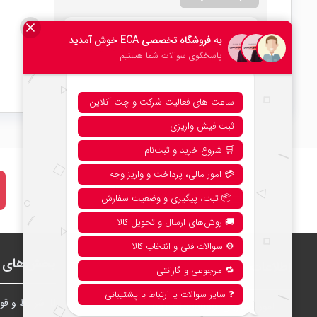
امتیاز کلی
0 دیدگاه
۰
نحوه خرید از فروشگاه
بخش‌های ف
اطلاعات
شرايط و قوا
امور مشتریان:
041-51388888