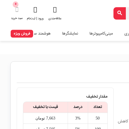
0
search
سبد خرید
علاقه‌مندی
ورود | ثبت‌نام
ری
مینی‌کامپیوترها
نمایشگرها
هوشمند سازی
فروش ویژه
مقدار تخفیف
تعداد
درصد
قیمت با تخفیف
50
3%
7,663‎ تومان
ه برای کاهش