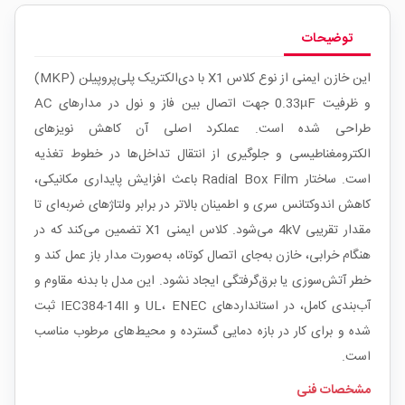
توضیحات
این خازن ایمنی از نوع کلاس X1 با دی‌الکتریک پلی‌پروپیلن (MKP)
و ظرفیت 0.33µF جهت اتصال بین فاز و نول در مدارهای AC
طراحی شده است. عملکرد اصلی آن کاهش نویزهای
الکترومغناطیسی و جلوگیری از انتقال تداخل‌ها در خطوط تغذیه
است. ساختار Radial Box Film باعث افزایش پایداری مکانیکی،
کاهش اندوکتانس سری و اطمینان بالاتر در برابر ولتاژهای ضربه‌ای تا
مقدار تقریبی 4kV می‌شود. کلاس ایمنی X1 تضمین می‌کند که در
هنگام خرابی، خازن به‌جای اتصال کوتاه، به‌صورت مدار باز عمل کند و
خطر آتش‌سوزی یا برق‌گرفتگی ایجاد نشود. این مدل با بدنه مقاوم و
آب‌بندی کامل، در استانداردهای UL، ENEC و IEC384-14II ثبت
شده و برای کار در بازه دمایی گسترده و محیط‌های مرطوب مناسب
است.
مشخصات فنی