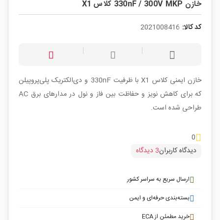
خازن 330nF / 300V MKP کلاس X1
کد کالا:
2021008416
خازن ایمنی کلاس X1 با ظرفیت 330nF و دی‌الکتریک پلی‌پروپیلن
که برای کاهش نویز و حفاظت بین فاز و نول در مدارهای برق AC
طراحی شده است.
0
دیدگاه کاربران
3 دیدگاه
ارسال سریع به سراسر کشور
بسته‌بندی حرفه‌ای و ایمن
خرید مطمئن از ECA