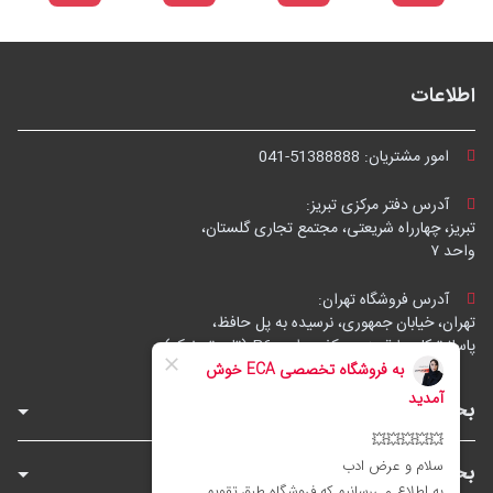
اطلاعات
امور مشتریان:
041-51388888
آدرس دفتر مرکزی تبریز:
تبریز، چهارراه شریعتی، مجتمع تجاری گلستان،
واحد ۷
آدرس فروشگاه تهران:
تهران، خیابان جمهوری، نرسیده به پل حافظ،
پاساژ توکل، طبقه زیرهمکف، واحد B6 (تاپ ترونیک)
بخش‌های فروشگاه
بخش‌های سایت