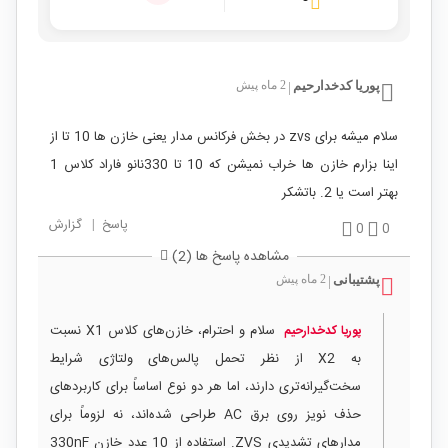
پوریا کدخدارحیم
2 ماه پیش
|
سلام میشه برای zvs در بخش فرکانس مدار یعنی خازن ها 10 تا از
اینا بزارم خازن ها خراب نمیشن که 10 تا 330نانو فاراد کلاس 1
بهتر است یا 2. باتشکر
پاسخ
|
گزارش
0
0
مشاهده پاسخ ها (2)
پشتیبانی
2 ماه پیش
|
سلام و احترام، خازن‌های کلاس X1 نسبت
پوریا کدخدارحیم
به X2 از نظر تحمل پالس‌های ولتاژی شرایط
سخت‌گیرانه‌تری دارند، اما هر دو نوع اساساً برای کاربردهای
حذف نویز روی برق AC طراحی شده‌اند، نه لزوماً برای
مدارهای تشدیدی ZVS. استفاده از 10 عدد خازن 330nF