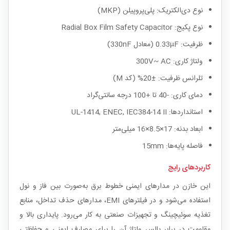
نوع دی‌الکتریک: پلی‌پروپیلن (MKP)
نوع پکیج: Radial Box Film Safety Capacitor
ظرفیت: 0.33µF (معادل 330nF)
ولتاژ کاری: 300V~ AC
تلرانس ظرفیت: ±20% (کد M)
دمای کاری: -40 تا +100 درجه سانتی‌گراد
استانداردها: UL-1414, ENEC, IEC384-14 II
ابعاد بدنه: 17×8.5×16 میلی‌متر
فاصله پایه‌ها: 15mm
کاربردهای رایج
این خازن در مدارهای ایمنی خطوط برق به‌صورت بین فاز و نول
استفاده می‌شود و در فیلترهای EMI، مدارهای حذف تداخل، منابع
تغذیه سوئیچینگ و تجهیزات صنعتی به کار می‌رود. پایداری بالا و
مقاومت در برابر پالس ولتاژ آن را برای مصارف ایمنی و حفاظتی