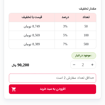
مقدار تخفیف
تعداد
درصد
قیمت با تخفیف
50
3%
8,749‎ تومان
100
5%
8,569‎ تومان
500
7%
8,389‎ تومان
موجود در انبار
90,200
ریال
remove
add
حداقل تعداد سفارش 2 است
افزودن به سبد خرید
shopping_cart