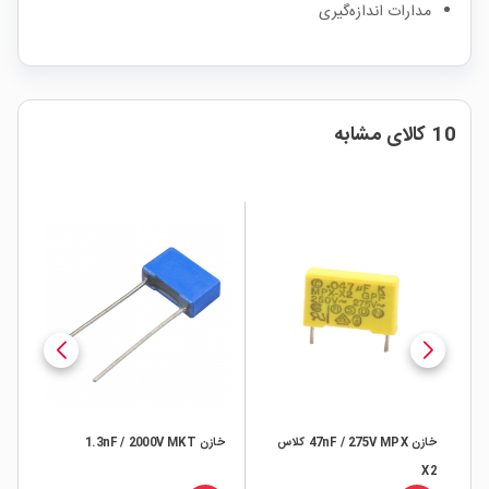
مدارات اندازه‌گیری
10 کالای مشابه
خازن 47nF / 275V MPX کلاس
خازن 1.3nF / 2000V MKT
خازن V MKT
X2