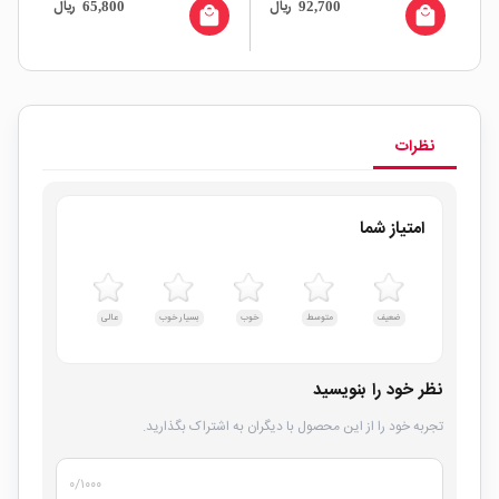
ال
ریال
ریال
65,800
92,700
all
local_mall
local_mall
نظرات
امتیاز شما
ضعیف
متوسط
خوب
بسیار خوب
عالی
نظر خود را بنویسید
تجربه خود را از این محصول با دیگران به اشتراک بگذارید.
۰
/۱۰۰۰