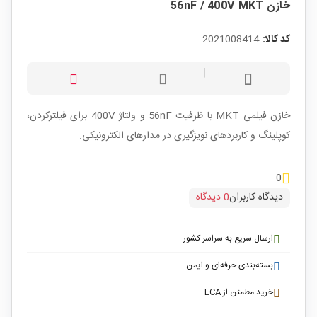
خازن 56nF / 400V MKT
کد کالا:
2021008414
خازن فیلمی MKT با ظرفیت 56nF و ولتاژ 400V برای فیلترکردن،
کوپلینگ و کاربردهای نویزگیری در مدارهای الکترونیکی.
0
دیدگاه کاربران
0 دیدگاه
ارسال سریع به سراسر کشور
بسته‌بندی حرفه‌ای و ایمن
خرید مطمئن از ECA