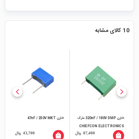
10 کالای مشابه
خازن 320nF / 180V DMP مارک
خازن 47nF / 250V MKT
خازن V MKT
CHIEFCON ELECTRONICS
ال
ریال
ریال
43,700
87,400
all
local_mall
local_mall