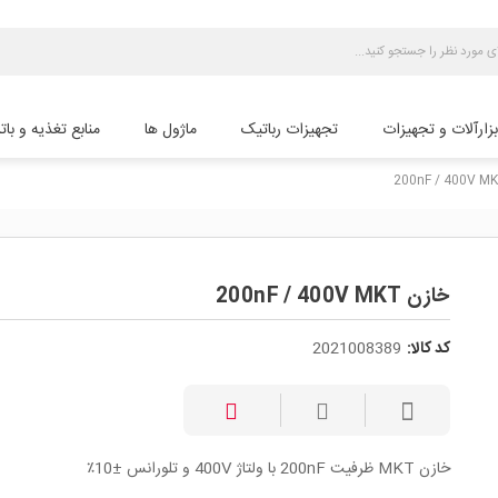
بزارآلات و تجهیزات
تجهیزات رباتیک
ماژول ها
منابع تغذیه و بات
خازن 200nF / 400V MKT
کد کالا:
2021008389
خازن MKT ظرفیت 200nF با ولتاژ 400V و تلورانس ±10٪