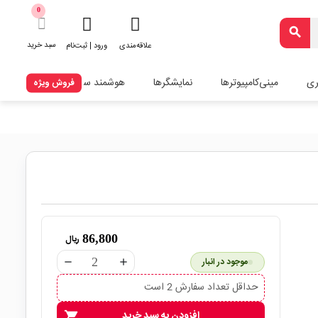
0
search
سبد خرید
علاقه‌مندی
ورود | ثبت‌نام
ری
مینی‌کامپیوترها
نمایشگرها
هوشمند سازی
فروش ویژه
86,800
ریال
موجود در انبار
remove
add
حداقل تعداد سفارش 2 است
افزودن به سبد خرید
shopping_cart