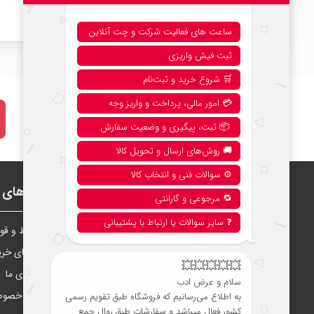
نحوه خرید از فروشگاه
بخش‌های ف
اطلاعات
شرايط و قوا
امور مشتریان:
041-51388888
راهنمای خری
آدرس دفتر مرکزی تبریز:
درباره‌ی ما
تبریز، چهارراه شریعتی، مجتمع تجاری گلستان،
واحد ۷
حریم خصو