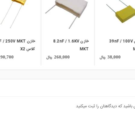
local_mall
local_mall
loca
خازن 8.2nF / 1.6KV
خازن 1nF / 250V MKT
خازن / 250V
MKT
کلاس X2
MKT
ریال
ریال
00
90,700
260,000
 باشید که دیدگاهتان را ثبت میکنید