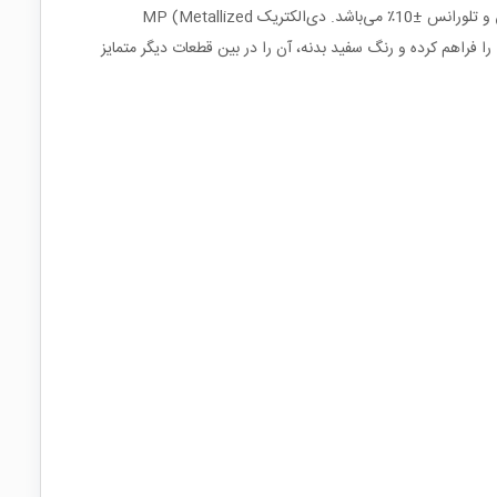
این خازن از نوع فیلم پلی‌استر متالایز شده (MKT) با ظرفیت 200 نانوفاراد (200nF) و ولتاژ نامی 400 ولت است. کد "0.2K" نشان‌دهنده ظرفیت دقیق و تلورانس ±10٪ می‌باشد. دی‌الکتریک MP (Metallized
Polyester) ترکیبی از عملکرد خوب، اندازه کوچک و قیمت اقتصادی ارائه می‌دهد. ساختار باکسی و پایه‌های سیمی امکان نصب آسان روی بردهای PCB را فراهم کرده و رنگ سفید بدنه، آن را در بین قطعات دیگر متمایز