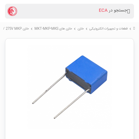
جستجو در
ECA
قطعات و تجهیزات الکترونیکی
خازن
خازن های MKT-MKP-MKS
خازن 4.7nF / 275V MKP کلاس X2
chevron_right
chevron_right
chevron_right
chevron_right