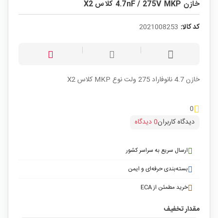
خازن 4.7nF / 275V MKP کلاس X2
کد کالا:
2021008253
خازن 4.7 نانوفاراد 275 ولت نوع MKP کلاس X2
0
دیدگاه کاربران
0 دیدگاه
ارسال سریع به سراسر کشور
بسته‌بندی حرفه‌ای و ایمن
خرید مطمئن از ECA
مقدار تخفیف