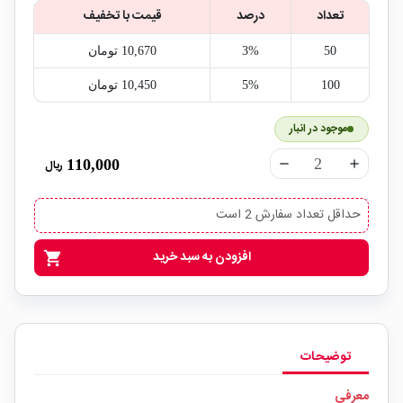
تعداد
درصد
قیمت با تخفیف
50
3%
10,670‎ تومان
100
5%
10,450‎ تومان
موجود در انبار
110,000
ریال
remove
add
حداقل تعداد سفارش 2 است
افزودن به سبد خرید
shopping_cart
توضیحات
معرفی