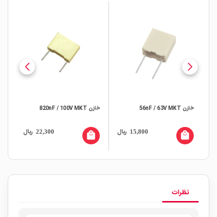
خازن 56nF / 63V MKT
خازن 820nF / 100V MKT
500 تا
ال
ریال
ریال
22,300
15,800
all
local_mall
local_mall
نظرات