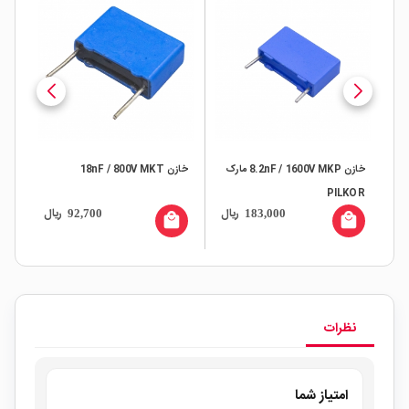
خازن 8.2nF / 1600V MKP مارک
خازن 18nF / 800V MKT
خازن V MKT
PILKOR
ال
ریال
ریال
92,700
183,000
all
local_mall
local_mall
نظرات
امتیاز شما