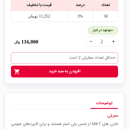
تعداد
درصد
قیمت با تخفیف
50
3%
11,252‎ تومان
موجود در انبار
116,000
ریال
remove
add
حداقل تعداد سفارش 2 است
افزودن به سبد خرید
shopping_cart
توضیحات
معرفی
خازن های MKT از جنس پلی استر هستند و برای کاربردهای عمومی