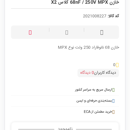
خازن 68nF / 250V MPX کلاس X2
کد کالا:
2021008227
خازن 68 نانوفاراد 250 ولت نوع MPX
0
دیدگاه کاربران
0 دیدگاه
ارسال سریع به سراسر کشور
بسته‌بندی حرفه‌ای و ایمن
خرید مطمئن از ECA
ناموجود