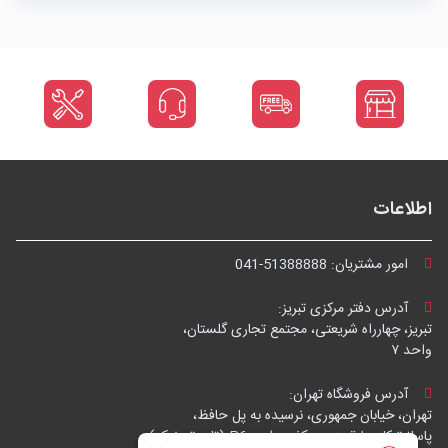
اطلاعات
امور مشتریان:
041-51388888
آدرس دفتر مرکزی تبریز:
تبریز، چهارراه شریعتی، مجتمع تجاری گلستان،
واحد ۷
آدرس فروشگاه تهران:
تهران، خیابان جمهوری، نرسیده به پل حافظ،
پاساژ توکل، طبقه زیرهمکف، واحد B6 (تاپ ترونیک)