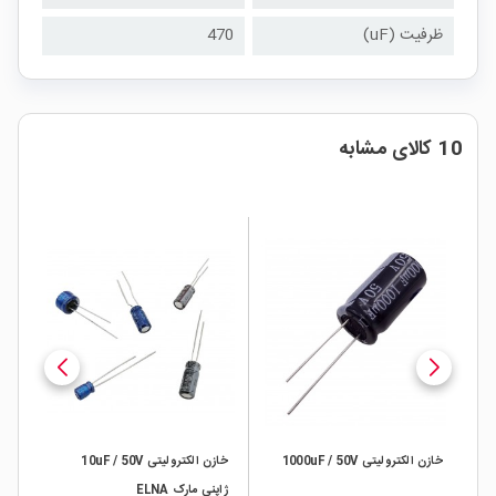
ظرفیت (uF)
470
10 کالای مشابه
خازن الکترولیتی 1000uF / 50V
خازن الکترولیتی 10uF / 50V
ژاپنی مارک ELNA