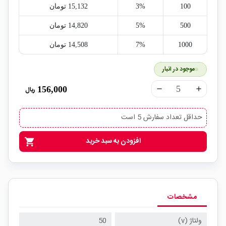
100
3%
15,132‎ تومان
500
5%
14,820‎ تومان
1000
7%
14,508‎ تومان
موجود در انبار
156,000
ریال
remove
add
حداقل تعداد سفارش 5 است
افزودن به سبد خرید
shopping_cart
مشخصات
ولتاژ (v)
50