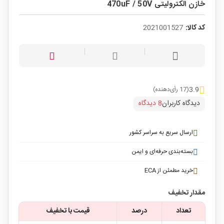
خازن الکترولیتی 470uF / 50V
کد کالا:
2021001527
3.9
(17 رأی‌دهنده)
دیدگاه کاربران
8 دیدگاه
ارسال سریع به سراسر کشور
بسته‌بندی حرفه‌ای و ایمن
خرید مطمئن از ECA
مقدار تخفیف
تعداد
درصد
قیمت با تخفیف