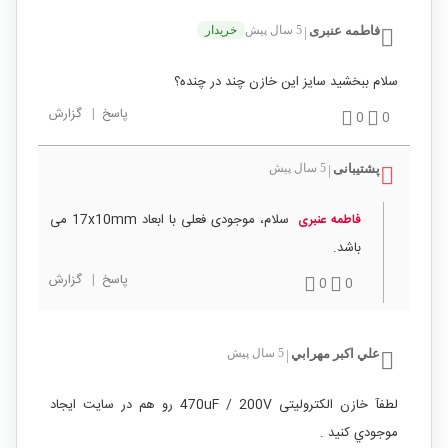
فاطمه عنبری
5 سال پیش
خریدار
|
سلام ببخشید سایز این خازن چند در چنده؟
پاسخ
|
گزارش
0
0
پشتیبانی
5 سال پیش
|
سلام، موجودی فعلی با ابعاد 17x10mm می
فاطمه عنبری
باشد.
پاسخ
|
گزارش
0
0
علي اكبر مهرابي
5 سال پیش
|
لطفآ خازن الکترولیتی 470uF / 200V رو هم در سايت ايجاد
موجودي كنيد .