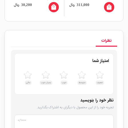
ال
ریال
ریال
30,200
311,000
عمر 
all
local_mall
local_mall
نظرات
امتیاز شما
ضعیف
متوسط
خوب
بسیار خوب
عالی
نظر خود را بنویسید
تجربه خود را از این محصول با دیگران به اشتراک بگذارید.
۰
/۱۰۰۰