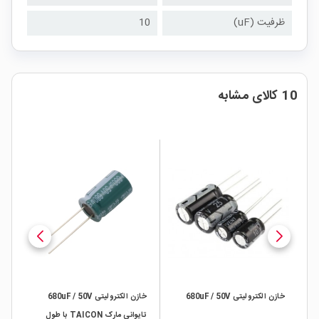
ظرفیت (uF)
10
10 کالای مشابه
خازن الکترولیتی 680uF / 50V
خازن الکترولیتی 680uF / 50V
خازن 
تایوانی مارک TAICON با طول