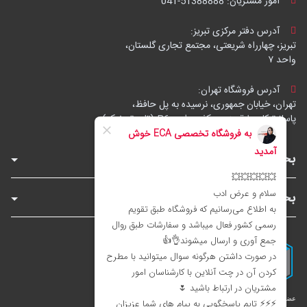
امور مشتریان:
041-51388888
آدرس دفتر مرکزی تبریز:
تبریز، چهارراه شریعتی، مجتمع تجاری گلستان،
واحد ۷
آدرس فروشگاه تهران:
تهران، خیابان جمهوری، نرسیده به پل حافظ،
پاساژ توکل، طبقه زیرهمکف، واحد B6 (تاپ ترونیک)
بخش‌های فروشگاه
بخش‌های سایت