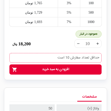
100
3%
1,765‎ تومان
500
5%
1,729‎ تومان
1000
7%
1,693‎ تومان
موجود در انبار
18,200
ریال
remove
add
حداقل تعداد سفارش 10 است
افزودن به سبد خرید
shopping_cart
مشخصات
ولتاژ (v)
50