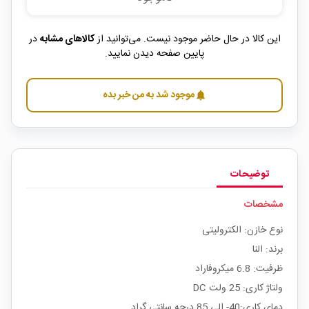
این کالا در حال حاضر موجود نیست. می‌توانید از
کالاهای مشابه
در
پایین صفحه دیدن نمایید.
موجود شد به من خبر بده
notifications
توضیحات
مشخصات
نوع خازن: الکترولیتی
برند: النا
ظرفیت: 6.8 میکروفاراد
ولتاژ کاری: 25 ولت DC
دمای کاری:40- الی 85 درجه سانتی گراد