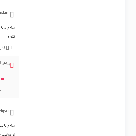
Aslani
سلام ببخ
کنم؟
0
1
پشتیبا
ani
0
ehgan
سلام خسته 
از سایت خ