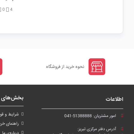
0
4
نحوه خرید از فروشگاه
بخش‌های ف
اطلاعات
شرايط و قوا
امور مشتریان:
041-51388888
راهنمای خری
آدرس دفتر مرکزی تبریز:
درباره‌ی ما