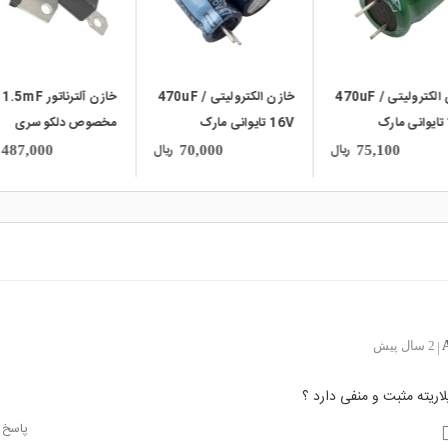
خازن الکترولیتی 470uF /
خازن آلترناتور 1.5mF
خازن الکترولیت
16V تایوانی مارک
مخصوص دلکو سری
16V ژاپنی مارک
 سری VZ
CS144
NIPPON
ریال
ریال
58,200
487,000
70,000
2 سال پیش
|
پلاریته مثبت و منفی دارد ؟
پاسخ