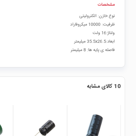
مشخصات
نوع خازن: الکترولیتی
ظرفیت: 10000 میکروفاراد
ولتاژ:16 ولت
ابعاد:35.5x26.5 میلیمتر
فاصله ی پایه ها: 8 میلیمتر
10 کالای مشابه
local_mall
local_mall
local_mall