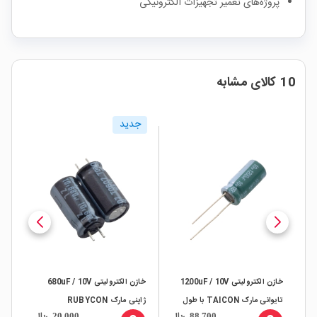
پروژه‌های تعمیر تجهیزات الکترونیکی
10 کالای مشابه
جدید
خازن الکترولیتی 1200uF / 10V
خازن الکترولیتی 680uF / 10V
تایوانی مارک TAICON با طول
ژاپنی مارک RUBYCON
مارک CO
ال
ریال
ریال
20,000
88,700