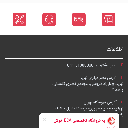
اطلاعات
امور مشتریان:
041-51388888
آدرس دفتر مرکزی تبریز:
تبریز، چهارراه شریعتی، مجتمع تجاری گلستان،
واحد ۷
آدرس فروشگاه تهران:
تهران، خیابان جمهوری، نرسیده به پل حافظ،
پاساژ توکل، طبقه زیرهمکف، واحد B6 (تاپ ترونیک)