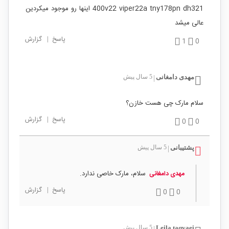
400v22 viper22a tny178pn dh321 اینها رو موجود میکردین
عالی میشد
پاسخ
|
گزارش
1
0
مهدی دامغانی
5 سال پیش
|
سلام مارک چی هست خازن؟
پاسخ
|
گزارش
0
0
پشتیبانی
5 سال پیش
|
سلام، مارک خاصی ندارد.
مهدی دامغانی
پاسخ
|
گزارش
0
0
Leila taqvaei
5 سال پیش
|