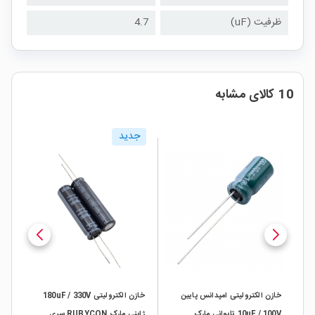
ظرفیت (uF)
4.7
10 کالای مشابه
جدید
خازن الکترولیتی امپدانس پایین
خازن الکترولیتی 180uF / 330V
10uF / 100V تایوانی مارک
ژاپنی مارک RUBYCON سری
ژاپنی