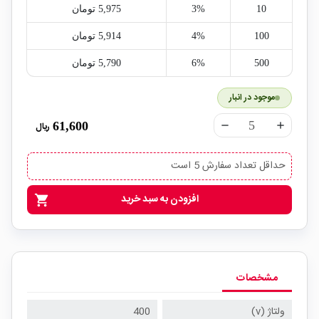
10
3%
5,975‎ تومان
100
4%
5,914‎ تومان
500
6%
5,790‎ تومان
موجود در انبار
61,600
ریال
remove
add
حداقل تعداد سفارش 5 است
افزودن به سبد خرید
shopping_cart
مشخصات
ولتاژ (v)
400