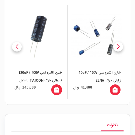
خازن الکترولیتی 10uF / 100V
خازن الکترولیتی 120uF / 400V
ژاپنی مارک ELNA
تایوانی مارک TAICON با طول
ژاپن
ال
ریال
ریال
345,000
41,400
عمر بالا
all
local_mall
local_mall
نظرات