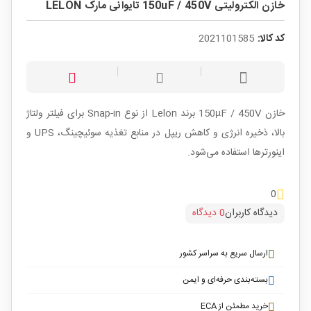
خازن الکترولیتی 150uF / 450V تایوانی مارک LELON
کد کالا:
2021101585
خازن 150µF / 450V برند Lelon از نوع Snap-in برای فیلتر ولتاژ
بالا، ذخیره انرژی و کاهش ریپل در منابع تغذیه سوئیچینگ، UPS و
اینورترها استفاده می‌شود.
0
دیدگاه کاربران
0 دیدگاه
ارسال سریع به سراسر کشور
بسته‌بندی حرفه‌ای و ایمن
خرید مطمئن از ECA