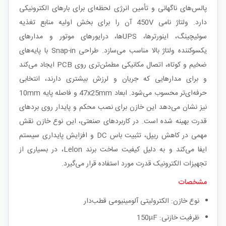
پالس‌های ناگهانی و تأمین انرژی لحظه‌ای برای بارهای الکترونیکی
دارد. ولتاژ نامی 450V آن را برای بخش اولیه منابع تغذیه
سوئیچینگ، اینورترها، UPSها، درایورهای موتور و مدارهای
یکسو‌کننده ولتاژ بالا مناسب می‌سازد. طراحی Snap-in با پایه‌های
ضخیم و کوتاه، اتصال مکانیکی مطمئن‌تری روی PCB ایجاد می‌کند
و برای مدارهایی که جریان و لرزش بیشتری دارند، انتخابی
حرفه‌ای‌تر محسوب می‌شود. ابعاد 47x25mm و فاصله پایه 10mm
نیز نشان می‌دهد این خازن برای نصب محکم و پایدار روی بردهای
قدرت بهینه شده است. در کاربردهای صنعتی، این نوع خازن نقش
مهمی در کاهش ریپل، تثبیت باس DC و افزایش پایداری سیستم
ایفا می‌کند و به دلیل کیفیت ساخت برند Lelon، در بسیاری از
تجهیزات الکترونیک قدرت مورد استفاده قرار می‌گیرد.
مشخصات
نوع خازن: الکترولیتی آلومینیومی قطب‌دار
ظرفیت خازنی: 150µF