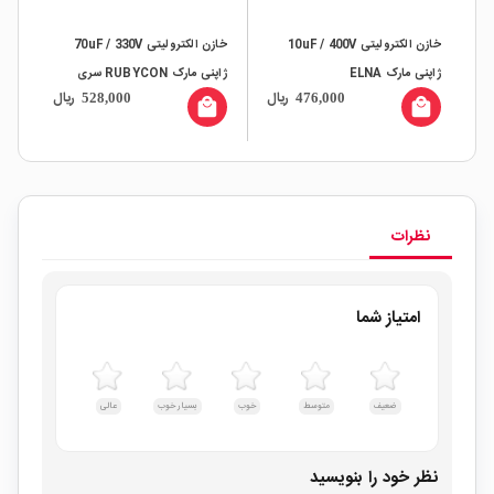
خازن الکترولیتی 10uF / 400V
خازن الکترولیتی 70uF / 330V
ژاپنی مارک ELNA
ژاپنی مارک RUBYCON سری
ژاپنی
ال
ریال
ریال
528,000
476,000
PHOTO-FLASH
all
local_mall
local_mall
نظرات
امتیاز شما
ضعیف
متوسط
خوب
بسیار خوب
عالی
نظر خود را بنویسید