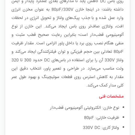
روی باس DC کاهش یابد تا مدارهای بعدی عملکرد پایدار و ایمن
داشته باشند؛ در اینجا خازن 80µF/330V به عنوان مخزن انرژی
وارد عمل شده و با جذب پیک‌های ولتاژ و تحویل انرژی در لحظات
افت، ولتاژی صاف‌تر روی باس ایجاد می‌کند. این خازن از نوع
آلومینیومی قطب‌دار است؛ بنابراین رعایت صحیح قطب مثبت و
منفی هنگام نصب روی برد یا داخل پاور الزامی است. مقدار ظرفیت
80µF تعادلی بین حجم فیزیکی و توان فیلترکنندگی ایجاد می‌کند و
ولتاژ 330V آن را برای استفاده در باس‌های DC حدود 300 تا 320
ولت مناسب می‌سازد. در طراحی و تعمیر پاور، انتخاب دقیق این
مقدار به کاهش استرس روی قطعات سوئیچینگ و بهبود طول عمر
کلی مدار کمک می‌کند.
مشخصات فنی
نوع خازن: الکترولیتی آلومینیومی قطب‌دار
ظرفیت خازنی: 80µF
ولتاژ کاری: 330V DC