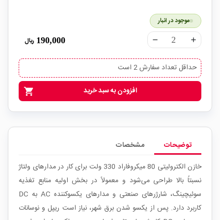
موجود در انبار
190,000
ریال
remove
add
حداقل تعداد سفارش 2 است
افزودن به سبد خرید
shopping_cart
توضیحات
مشخصات
خازن الکترولیتی 80 میکروفاراد 330 ولت برای کار در مدارهای ولتاژ
نسبتاً بالا طراحی می‌شود و معمولاً در بخش اولیه منابع تغذیه
سوئیچینگ، شارژرهای صنعتی و مدارهای یکسو‌کننده AC به DC
کاربرد دارد. پس از یکسو شدن برق شهر، نیاز است ریپل و نوسانات