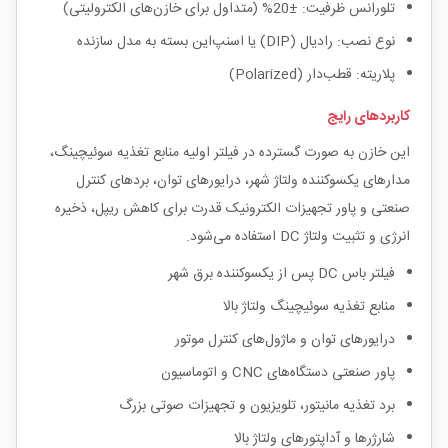
تلورانس ظرفیت: ±20% (متداول برای خازن‌های الکترولیتی)
نوع نصب: رادیال (DIP) یا اسنپ‌این بسته به مدل سازنده
پلاریته: قطب‌دار (Polarized)
کاربردهای رایج
این خازن به صورت گسترده در فیلتر اولیه منابع تغذیه سوئیچینگ،
مدارهای یکسوکننده ولتاژ شهر، درایورهای توان، بردهای کنترل
صنعتی و پاور تجهیزات الکترونیک قدرت برای کاهش ریپل، ذخیره
انرژی و تثبیت ولتاژ DC استفاده می‌شود.
فیلتر باس DC پس از یکسوکننده برق شهر
منابع تغذیه سوئیچینگ ولتاژ بالا
درایورهای توان و ماژول‌های کنترل موتور
پاور صنعتی دستگاه‌های CNC و اتوماسیون
برد تغذیه مانیتور، تلویزیون و تجهیزات صوتی بزرگ
شارژرها و آداپتورهای ولتاژ بالا