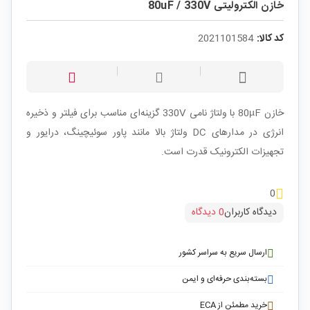
خازن الکترولیتی 80uF / 330V
کد کالا:
2021101584
خازن 80µF با ولتاژ نامی 330V گزینه‌ای مناسب برای فیلتر و ذخیره
انرژی در مدارهای DC ولتاژ بالا مانند پاور سوئیچینگ، درایور و
تجهیزات الکترونیک قدرت است.
0
دیدگاه کاربران
0 دیدگاه
ارسال سریع به سراسر کشور
بسته‌بندی حرفه‌ای و ایمن
خرید مطمئن از ECA