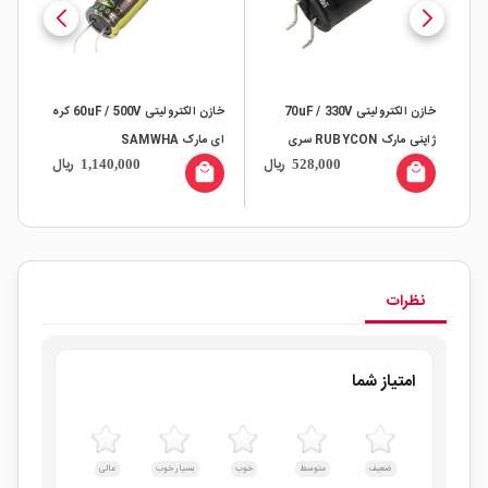
خازن الکترولیتی 70uF / 330V
خازن الکترولیتی 60uF / 500V کره
ژاپنی مارک RUBYCON سری
ای مارک SAMWHA
ال
ریال
ریال
1,140,000
528,000
PHOTO-FLASH
عمر 
all
local_mall
local_mall
نظرات
امتیاز شما
ضعیف
متوسط
خوب
بسیار خوب
عالی