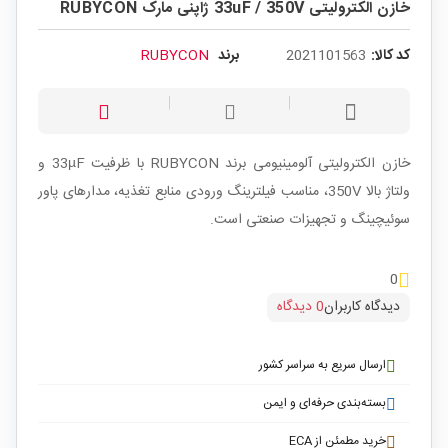
خازن الکترولیتی 33uF / 350V ژاپنی مارک RUBYCON
کد کالا:
2021101563
برند
RUBYCON
خازن الکترولیتی آلومینیومی برند RUBYCON با ظرفیت 33µF و
ولتاژ بالا 350V، مناسب فیلترینگ ورودی منابع تغذیه، مدارهای پاور
سوئیچینگ و تجهیزات صنعتی است.
0
دیدگاه کاربران
0 دیدگاه
ارسال سریع به سراسر کشور
بسته‌بندی حرفه‌ای و ایمن
خرید مطمئن از ECA