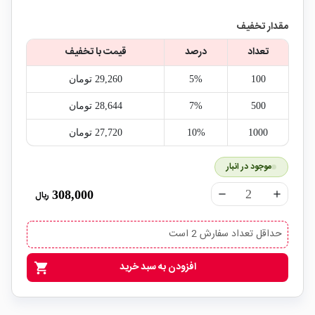
مقدار تخفیف
تعداد
درصد
قیمت با تخفیف
100
5%
29,260‎ تومان
500
7%
28,644‎ تومان
1000
10%
27,720‎ تومان
موجود در انبار
308,000
ریال
remove
add
حداقل تعداد سفارش 2 است
افزودن به سبد خرید
shopping_cart