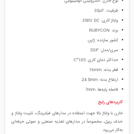
نوع خازن: الکترولیتی آلومینیومی
ظرفیت: 33µF
ولتاژ کاری: 350V DC
برند: RUBYCON
کشور سازنده: ژاپن
سری/مدل: SSP
حداکثر دمای کاری: 105°C
قطر بدنه: 16mm
ارتفاع بدنه: 24.5mm
فاصله پایه‌ها: 7mm
کاربردهای رایج
خازن با ولتاژ بالا جهت استفاده در مدارهای فیلترینگ، تثبیت ولتاژ و
حذف ریپل، مخصوصاً در مدارهای تغذیه صنعتی و صوتی حرفه‌ای
به‌کار می‌رود.