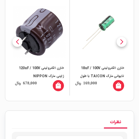
خازن الکترولیتی 18uF / 100V
خازن الکترولیتی 120uF / 100V
تایوانی مارک TAICON با طول
ژاپنی مارک NIPPON
ال
ریال
ریال
678,000
169,000
عمر بالا
عمر 
all
local_mall
local_mall
نظرات