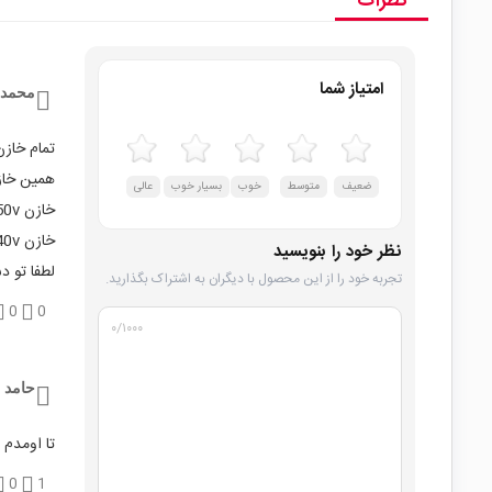
نظرات
امتیاز شما
محمد 
تمام خازن
همین خازن -450v
ضعیف
متوسط
خوب
بسیار خوب
عالی
خازن ۳۹۰uf -450v
خازن ۳۳۰uf-540v
نظر خود را بنویسید
لطفا تو د
تجربه خود را از این محصول با دیگران به اشتراک بگذارید.
0
0
۰
/۱۰۰۰
حامد ت
تا اومدم 
0
1