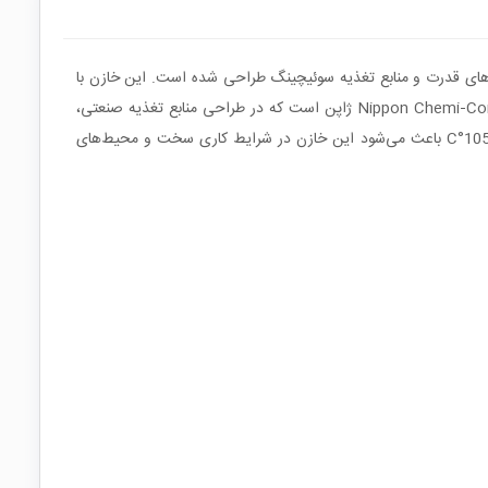
یفیت بالا است که برای کاربرد در مدارهای قدرت و منابع تغذیه سوئیچینگ طراحی شده است. این خازن با
ظرفیت 440µF و ولتاژ نامی 450V توانایی ذخیره انرژی و کاهش ریپل در خطوط DC ولتاژ بالا را دارد.سری KMQ از محصولات شناخته‌شده شرکت Nippon Chemi‑Con ژاپن است که در طراحی منابع تغذیه صنعتی،
اینورترها و UPS استفاده گسترده‌ای دارد. این خازن‌ها معمولاً دارای ساختار Snap‑In برای نصب محکم روی بردهای مدار چاپی هستند.تحمل دمای 105°C باعث می‌شود این خازن در شرایط کاری سخت و محیط‌های