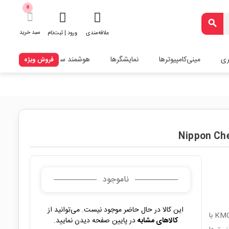
0
search
سبد خرید
علاقه‌مندی
ورود | ثبت‌نام
ری
مینی‌کامپیوترها
نمایشگرها
هوشمند سازی
فروش ویژه
ناموجود
این کالا در حال حاضر موجود نیست. می‌توانید از
خازن الکترولیتی 440µF 450V ژاپنی برند Nippon Chemi‑Con سری KMQ با
کالاهای مشابه
در پایین صفحه دیدن نمایید.