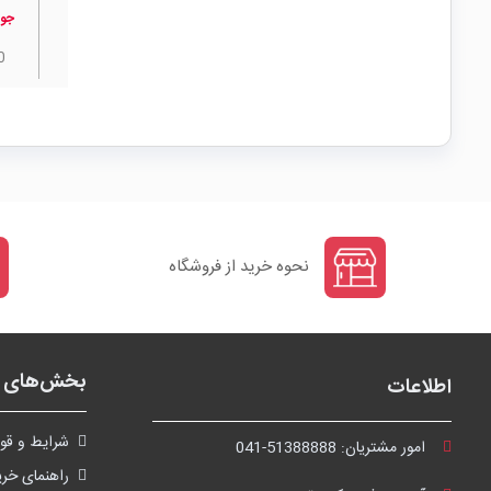
جوا
0
نحوه خرید از فروشگاه
بخش‌های ف
اطلاعات
شرايط و قوا
امور مشتریان:
041-51388888
راهنمای خری