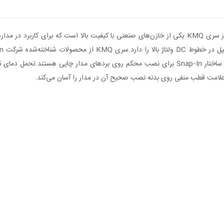
خازن الکترولیتی 440 میکروفاراد 450 ولت Nippon Chemi‑Con از سری KMQ یکی از خازن‌های صنعتی با ک
 علامت قطب منفی روی بدنه نصب صحیح آن در مدار را آسان می‌کند.