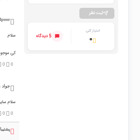
ثبت نظر
lpoor
امتیاز کلی
سلام
5 دیدگاه
۰
کی موجود
0
0
جواد م
سلام سایز
0
0
پشتیبا