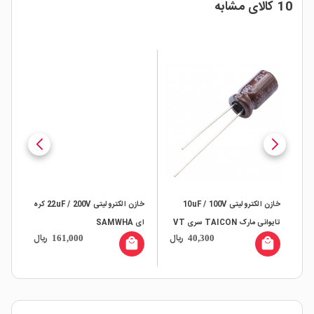
10 کالای مشابه
خازن الکترولیتی 10uF / 100V
خازن الکترولیتی 22uF / 200V کره
تایوانی مارک TAICON سری VT
ای SAMWHA
ای م
ال
ریال
ریال
161,000
40,300
all
local_mall
local_mall