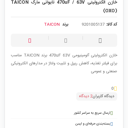
خازن الکترولیتی 470uF / 63V تایوانی مارک TAICON
(OXO)
کد کالا:
9201005137
برند
TAICON
خازن الکترولیتی آلومینیومی 470uF 63V برند TAICON مناسب
برای فیلتر تغذیه، کاهش ریپل و تثبیت ولتاژ در مدارهای الکترونیکی
صنعتی و عمومی
0
دیدگاه کاربران
2 دیدگاه
ارسال سریع به سراسر کشور
بسته‌بندی حرفه‌ای و ایمن