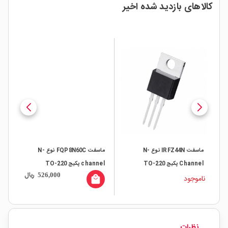
کالاهای بازدید شده اخیر
ماسفت IRFZ44N نوع N-
ماسفت FQP8N60C نوع N-
Channel پکیج TO-220
channel پکیج TO-220
ال
ریال
526,000
CYStek
ناموجود
all
local_mall
نظرات