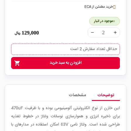
خرید مطمئن از ECA
موجود در انبار
129,000
ریال
remove
add
حداقل تعداد سفارش 2 است
افزودن به سبد خرید
shopping_cart
توضیحات
مشخصات
این خازن از نوع الکترولیتی آلومینیومی بوده و با ظرفیت 470uF
برای ذخیره انرژی و هموارسازی نوسانات ولتاژ در خطوط تغذیه
طراحی شده است. ولتاژ نامی 63V امکان استفاده در مدارهای با