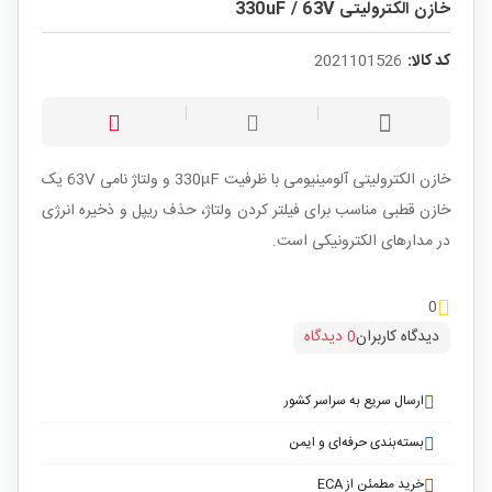
خازن الکترولیتی 330uF / 63V
کد کالا:
2021101526
خازن الکترولیتی آلومینیومی با ظرفیت 330µF و ولتاژ نامی 63V یک
خازن قطبی مناسب برای فیلتر کردن ولتاژ، حذف ریپل و ذخیره انرژی
در مدارهای الکترونیکی است.
0
دیدگاه کاربران
0 دیدگاه
ارسال سریع به سراسر کشور
بسته‌بندی حرفه‌ای و ایمن
خرید مطمئن از ECA