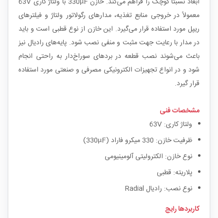
ابعاد نسبتاً کوچک را فراهم می‌کند. خازن 330µF با ولتاژ کاری 63V
معمولاً در خروجی منابع تغذیه، مدارهای رگولاتور ولتاژ و فیلترهای
ریپل مورد استفاده قرار می‌گیرد. این خازن از نوع قطبی است و باید
در مدار با رعایت جهت مثبت و منفی نصب شود. پایه‌های رادیال نیز
باعث می‌شوند نصب قطعه در بردهای سوراخ‌دار به راحتی انجام
شود و در انواع تجهیزات الکترونیکی مصرفی و صنعتی مورد استفاده
قرار گیرد.
مشخصات فنی
ولتاژ کاری: 63V
ظرفیت خازن: 330 میکرو فاراد (330µF)
نوع خازن: الکترولیتی آلومینیومی
پلاریته: قطبی
نوع نصب: رادیال Radial
کاربردها رایج