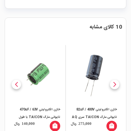
10 کالای مشابه
خازن الکترولیتی 82uF / 400V
خازن الکترولیتی 470uF / 63V
تایوانی مارک TAICON سری AQ
تایوانی مارک TAICON با طول
ال
ریال
ریال
140,000
275,000
عمر بالا
XF
all
local_mall
local_mall