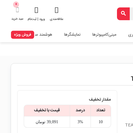
0
search
سبد خرید
علاقه‌مندی
ورود | ثبت‌نام
ری
مینی‌کامپیوترها
نمایشگرها
هوشمند سازی
فروش ویژه
مقدار تخفیف
تعداد
درصد
قیمت با تخفیف
10
3%
39,091‎ تومان
250 ولت تایوانی سایز 10X52 مارک TEAPO