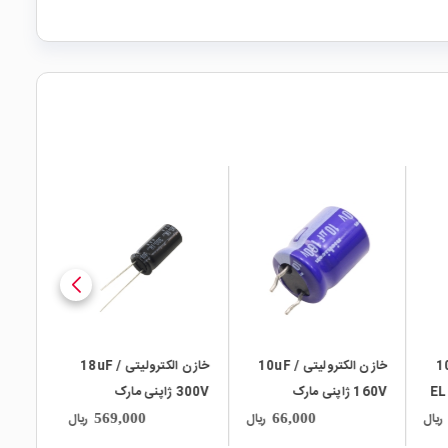
local_mall
local_mall
10uF /
خازن الکترولیتی 10uF /
خازن الکترولیتی 18uF /
160V ژاپنی مارک
300V ژاپنی مارک
NICHICON
RUBYCON سری BXA
ریال
ریال
ریال
569,000
66,000