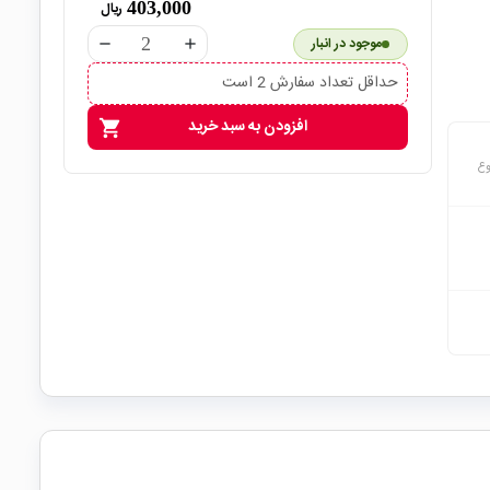
403,000
ریال
موجود در انبار
remove
add
حداقل تعداد سفارش 2 است
افزودن به سبد خرید
shopping_cart
وع