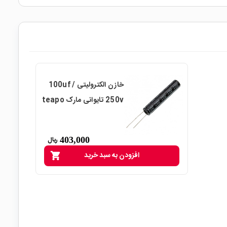
خازن الکترولیتی 100uf /
250v تایوانی مارک teapo
403,000
ریال
افزودن به سبد خرید
shopping_cart