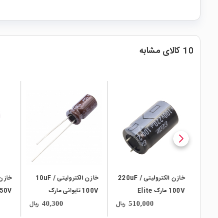
10 کالای مشابه
local_mall
local_mall
local_mall
لیتی 100uF /
خازن الکترولیتی 220uF /
خازن الکترولیتی 10uF /
100V مارک Elite
100V تایوانی مارک
TAICON سری VT
WHA
ریال
ریال
ریال
40,300
510,000