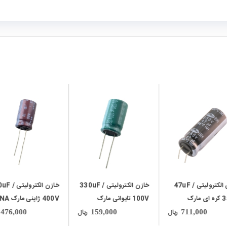
local_mall
local_mall
خازن الکترولیتی 47uF /
خازن الکترولیتی 330uF /
خازن الکترولیتی 
350V کره ای مارک
100V تایوانی مارک
400V ژاپنی مارک ELNA
SAM
TAICON با طول عمر بالا
ریال
ریال
476,000
159,000
711,000