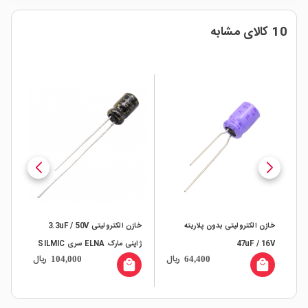
10 کالای مشابه
1u ژاپنی
خازن الکترولیتی بدون پلاریته
خازن الکترولیتی 3.3uF / 50V
خاز
47uF / 16V
ژاپنی مارک ELNA سری SILMIC
ال
ریال
ریال
104,000
64,400
ON
all
local_mall
local_mall