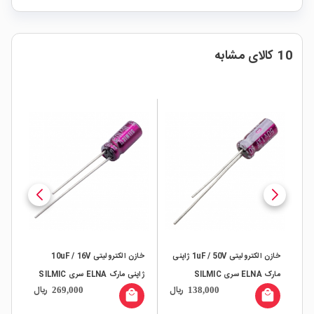
10 کالای مشابه
خازن الکترولیتی 1uF / 50V ژاپنی
خازن الکترولیتی 10uF / 16V
خاز
مارک ELNA سری SILMIC
ژاپنی مارک ELNA سری SILMIC
 / 16V
ال
ریال
ریال
269,000
138,000
II
all
local_mall
local_mall