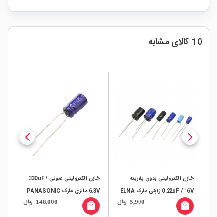
10 کالای مشابه
خازن الکترولیتی بدون پلاریته
خازن الکترولیتی صوتی 330uF /
0.22uF / 16V ژاپنی مارک ELNA
6.3V مالزی مارک PANASONIC
ال
ریال
ریال
148,000
5,900
II
all
local_mall
local_mall