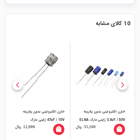
10 کالای مشابه
انی
خازن الکترولیتی بدون پلاریته
خازن الکترولیتی بدون پلاریته
3.3uF / 50V ژاپنی مارک ELNA
47uF / 10V ژاپنی مارک
6.3V مالزی ما
ال
ریال
ریال
12,900
35,100
RUBYCON
all
local_mall
local_mall