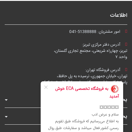
اطلاعات
امور مشتریان:
041-51388888
آدرس دفتر مرکزی تبریز:
تبریز، چهارراه شریعتی، مجتمع تجاری گلستان،
واحد ۷
آدرس فروشگاه تهران:
تهران، خیابان جمهوری، نرسیده به پل حافظ،
پاساژ توکل، طبقه زیرهمکف، واحد B6 (تاپ ترونیک)
بخش‌های فروشگاه
بخش‌های سایت