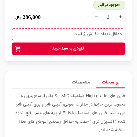
موجود در انبار
286,000
ریال
remove
add
حداقل تعداد سفارش 2 است
افزودن به سبد خرید
shopping_cart
توضیحات
مشخصات
خازن های High-grade سیلمیک SILMIC یکی از مرغوبترین و
محبوب ترین خازنها در مدارات صوتی، آمپلی فایر و پری آمپلی فایر
می باشند. خازن های سیلمیک ELNA از پایه های مسی قلع اندود
شده ” اکسیژن فری ” جهت به حداقل رساندن اعوجاج های صدا
ساخته شده اند.