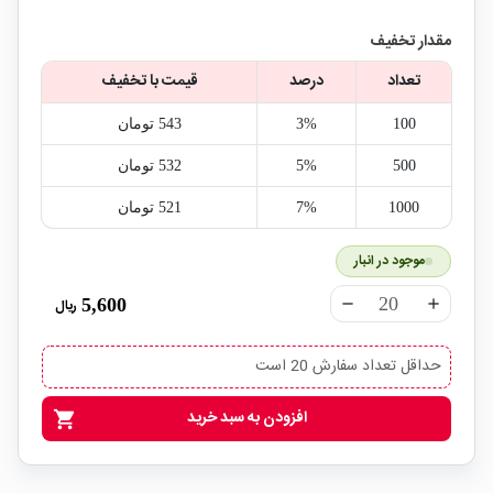
مقدار تخفیف
تعداد
درصد
قیمت با تخفیف
100
3%
543‎ تومان
500
5%
532‎ تومان
1000
7%
521‎ تومان
موجود در انبار
5,600
ریال
remove
add
حداقل تعداد سفارش 20 است
افزودن به سبد خرید
shopping_cart