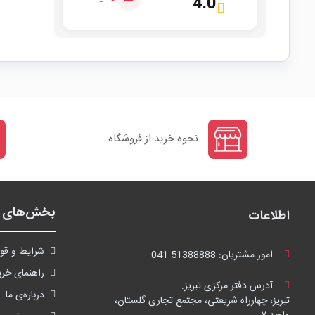
4.0
نحوه خرید از فروشگاه
بخش‌های ف
اطلاعات
شرايط و قوا
امور مشتریان:
041-51388888
راهنمای خری
آدرس دفتر مرکزی تبریز:
درباره‌ی ما
تبریز، چهارراه شریعتی، مجتمع تجاری گلستان،