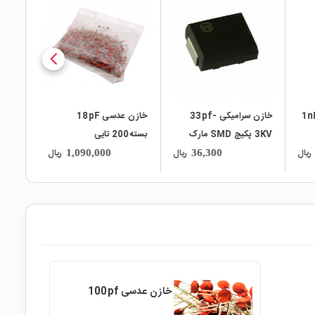
local_mall
local_mall
خازن سرامیکی 33pf-
خازن عدسی 18pF
3KV پکیچ SMD مارک
بسته200 تایی
Panasonic
ریال
ریال
ریال
1,090,000
36,300
خازن عدسی 100pf