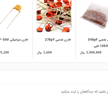
local_mall
local_mall
خازن عدسی 390pF
خازن عدسی 270pF
خازن سرامیکی 1nF-50V
ریال
ریال
9,200
5,600
3,900,000
 باشید که دیدگاهتان را ثبت میکنید