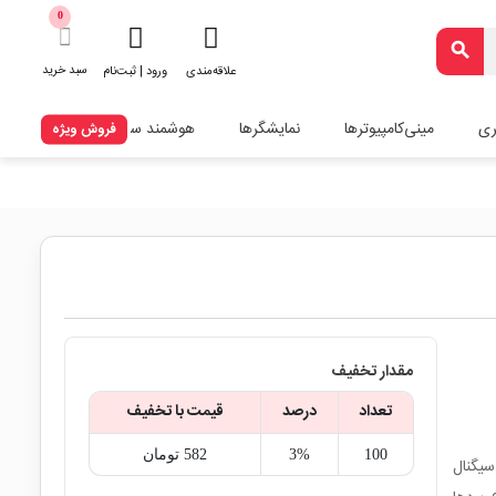
0
search
سبد خرید
علاقه‌مندی
ورود | ثبت‌نام
ری
مینی‌کامپیوترها
نمایشگرها
هوشمند سازی
فروش ویژه
مقدار تخفیف
تعداد
درصد
قیمت با تخفیف
100
3%
582‎ تومان
گ سیگنال