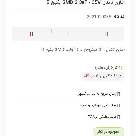
خازن تانتال SMD 3.3uF / 35V پکیج B
کد کالا:
2021010086
خازن تانتال 3.3 میکروفاراد 35 ولت SMD پکیج B
4.1
(8 رأی‌دهنده)
دیدگاه کاربران
0 دیدگاه
ارسال سریع به سراسر کشور
بسته‌بندی حرفه‌ای و ایمن
خرید مطمئن از ECA
موجود در انبار