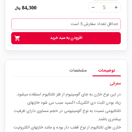
84,300
ریال
remove
add
حداقل تعداد سفارش 5 است
افزودن به سبد خرید
shopping_cart
توضیحات
مشخصات
معرفی
در این نوع خازن به جای آلومینیوم از فلز تانتالیوم استفاده میشود.
زیاد بودن ثابت دی الکتریک اکسید سبب می شود خازنهای
تانتالیومی نسبت به نوع آلومینیومی در حجم مساوی دارای ظرفیت
بیشتری باشند.
خازن های تانتالیوم از نوع قطب دار بوده و مانند خازنهای الکترولیت