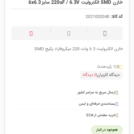
خازن SMD الکترولیت 220uF / 6.3V سایز 6x6.3
کد کالا:
2021002040
خازن الکترولیت 6.3 ولت 220 میکروفاراد پکیج SMD
5
(1 رأی‌دهنده)
دیدگاه کاربران
0 دیدگاه
ارسال سریع به سراسر کشور
بسته‌بندی حرفه‌ای و ایمن
خرید مطمئن از ECA
موجود در انبار