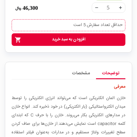
46,300
ریال
remove
add
حداقل تعداد سفارش 5 است
افزودن به سبد خرید
shopping_cart
توضیحات
مشخصات
معرفی
خازن المان الکتریکی است که می‌تواند انرژی الکتریکی را توسط
میدان الکترواستاتیکی (بار الکتریکی) در خود ذخیره کند. انواع خازن
در مدارهای الکتریکی بکار می‌روند. خازن را با حرف C که ابتدای
کلمه capacitor است نمایش می‌دهند.از خازن‌ها برای صاف کردن
سطح تغییرات ولتاژ مستقیم و در مدارات به‌عنوان فیلتر استفاده