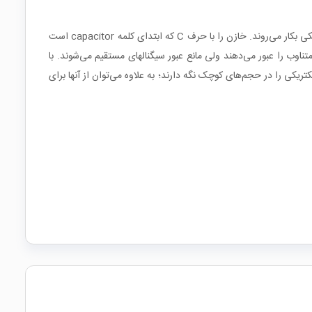
خازن المان الکتریکی است که می‌تواند انرژی الکتریکی را توسط میدان الکترواستاتیکی (بار الکتریکی) در خود ذخیره کند. انواع خازن در مدارهای الکتریکی بکار می‌روند. خازن را با حرف C که ابتدای کلمه capacitor است
تناوب را عبور می‌دهند ولی مانع عبور سیگنالهای مستقیم می‌شوند. با
کتریکی را در حجم‌های کوچک نگه دارند؛ به علاوه می‌توان از آنها برای