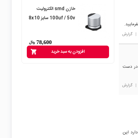
خازن smd الکترولیت
100uf / 50v سایز 8x10
رمایید.
|
گزارش
78,600
ریال
افزودن به سبد خرید
shopping_cart
 در دست
|
گزارش
ارد این