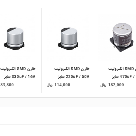
local_mall
local_mall
local_ma
خازن SMD الکترولیت
خازن SMD الکترولیت
خازن
220uF / 50V سایز
330uF / 16V سایز
1uF / 50V سایز 5.4*4
8x10.5
10x10
ریال
ریال
83,800
114,000