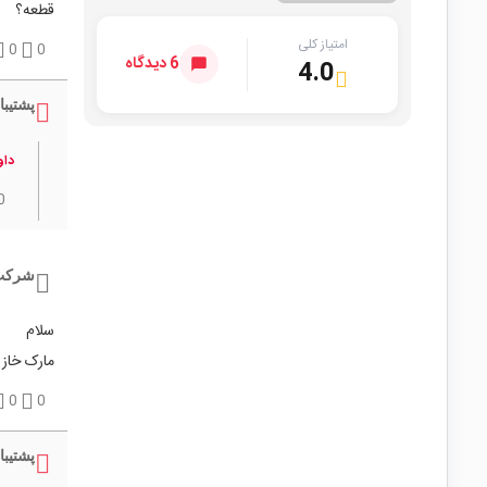
قطعه؟
امتیاز کلی
0
0
6 دیدگاه
4.0
پشتیبا
داو
0
شرکت 
سلام
مارک خازن elna ه
0
0
پشتیبا