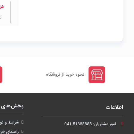
شرک
0
نحوه خرید از فروشگاه
بخش‌های ف
اطلاعات
شرايط و قوا
امور مشتریان:
041-51388888
راهنمای خری