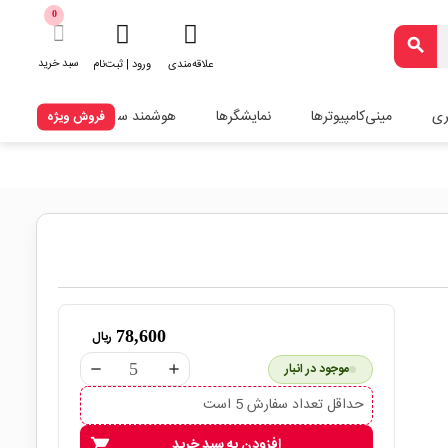
0
search
سبد خرید
علاقه‌مندی
ورود | ثبت‌نام
ری
مینی‌کامپیوترها
نمایشگرها
هوشمند سازی
فروش ویژه
78,600
ریال
موجود در انبار
remove
add
حداقل تعداد سفارش 5 است
افزودن به سبد خرید
shopping_cart