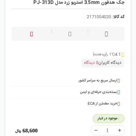
جک هدفون 3.5mm استریو زرد مدل PJ-313D
کد کالا:
2171004020
4.1
(11 رأی‌دهنده)
دیدگاه کاربران
0 دیدگاه
ارسال سریع به سراسر کشور
بسته‌بندی حرفه‌ای و ایمن
خرید مطمئن از ECA
موجود در انبار
68,600
ریال
remove
add