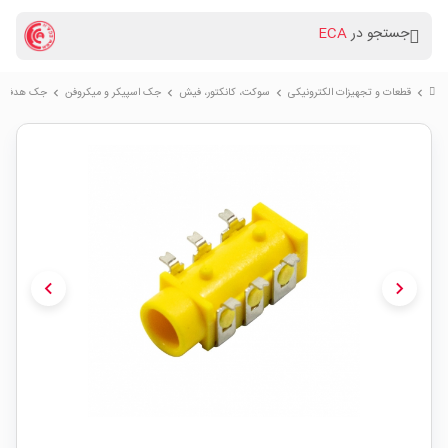
جستجو در
ECA
قطعات و تجهیزات الکترونیکی
سوكت، کانکتور، فیش
جک اسپیکر و میکروفن
جک هدفون 3.5mm استریو زرد مدل 13D
chevron_right
chevron_right
chevron_right
chevron_right
chevron_left
chevron_right