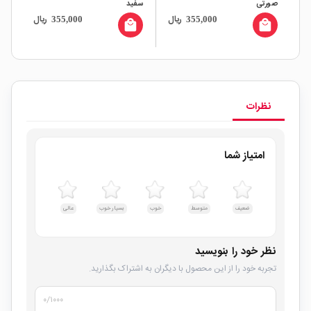
صورتی
سفید
کد -ORG9
ال
ریال
ریال
355,000
355,000
all
local_mall
local_mall
نظرات
امتیاز شما
ضعیف
متوسط
خوب
بسیار خوب
عالی
نظر خود را بنویسید
تجربه خود را از این محصول با دیگران به اشتراک بگذارید.
۰
/۱۰۰۰