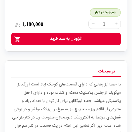
موجود در انبار
1,180,000
ریال
remove
add
افزودن به سبد خرید
shopping_cart
توضیحات
به جعبه‌ابزارهایی که دارای قسمت‌های کوچک زیاد است اورگانایز
میگویند.از جنس پلاستیک محکم و شفاف بوده و دارای ۱ قفل
پلاستیکی میباشد. جعبه اورگانایزر برای کار کردن با تعداد زیاد و
متنوعی از اقلام ریز مانند پیچ،مهره، میخ، رول‌پلاک ،واشر و در برخی
شغل‌های مرتبط به الکترونیک دیود‌،‌خازن،‌مقاومت و.. در کنار طراحی
شده است. زیرا اگر تمامی این اقلام در یک قسمت در کنار هم قرار