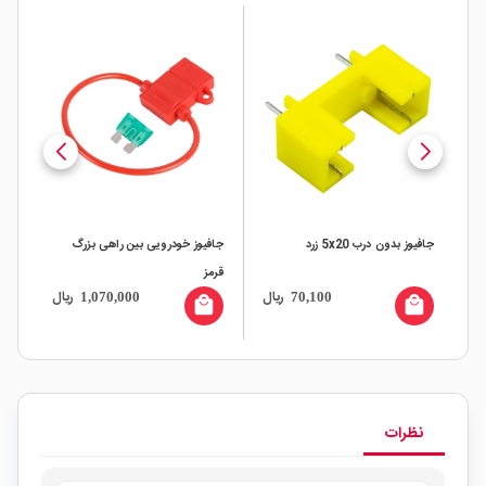
جافیوز بدون درب 5x20 زرد
جافیوز خودرویی بین راهی بزرگ
پین فی
قرمز
ال
ریال
ریال
1,070,000
70,100
all
local_mall
local_mall
نظرات