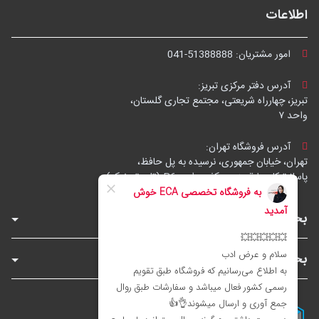
اطلاعات
امور مشتریان:
041-51388888
آدرس دفتر مرکزی تبریز:
تبریز، چهارراه شریعتی، مجتمع تجاری گلستان،
واحد ۷
آدرس فروشگاه تهران:
تهران، خیابان جمهوری، نرسیده به پل حافظ،
پاساژ توکل، طبقه زیرهمکف، واحد B6 (تاپ ترونیک)
بخش‌های فروشگاه
بخش‌های سایت