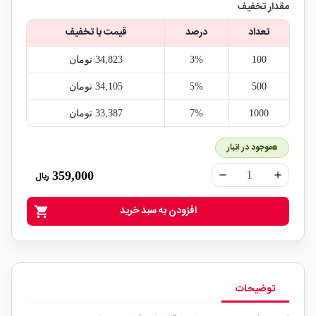
مقدار تخفیف
تعداد
درصد
قیمت با تخفیف
100
3%
34,823‎ تومان
500
5%
34,105‎ تومان
1000
7%
33,387‎ تومان
موجود در انبار
359,000
ریال
remove
add
افزودن به سبد خرید
shopping_cart
توضیحات