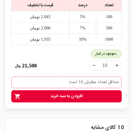
تعداد
درصد
قیمت با تخفیف
100
5%
2,043‎ تومان
500
7%
2,000‎ تومان
1000
10%
1,935‎ تومان
موجود در انبار
21,500
ریال
remove
add
حداقل تعداد سفارش 10 است
افزودن به سبد خرید
shopping_cart
10 کالای مشابه