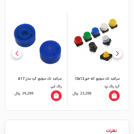
12x
سرکلید تک سوئیچ کله خور 12x12
سرکلید تک سوئیچ گرد مدل A17
گرد رنگ زرد
رنگ آبی
گرد
ال
ریال
ریال
29,200
23,200
all
local_mall
local_mall
نظرات