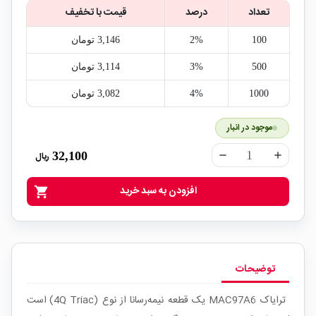
تعداد
درصد
قیمت با تخفیف
100
2%
3,146‎ تومان
500
3%
3,114‎ تومان
1000
4%
3,082‎ تومان
موجود در انبار
32,100
ریال
remove
add
افزودن به سبد خرید
shopping_cart
توضیحات
ترایاک MAC97A6 یک قطعه نیمه‌رسانا از نوع (4Q Triac) است