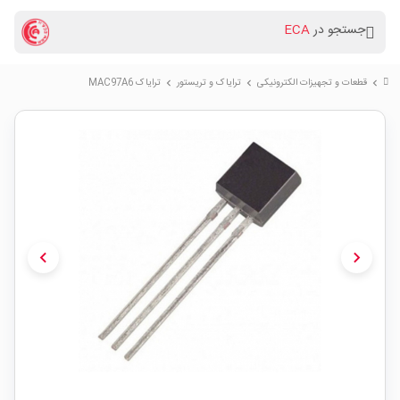
جستجو در
ECA
قطعات و تجهیزات الکترونیکی
ترایاک و تریستور
ترایاک MAC97A6
chevron_right
chevron_right
chevron_right
chevron_left
chevron_right