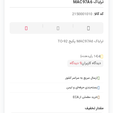
ترایاک MAC97A6
کد کالا:
2150001010
ترایاک MAC97A6 پکیج TO-92
4
(14 رأی‌دهنده)
دیدگاه کاربران
9 دیدگاه
ارسال سریع به سراسر کشور
بسته‌بندی حرفه‌ای و ایمن
خرید مطمئن از ECA
مقدار تخفیف