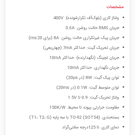
مشخصات
ولتاژ کاری (بلوک‌آف تکرارشونده): 400V
جریان RMS حالت روشن: 0.6A
جریان پیک غیرتکراری حالت روشن: 8A (برای 20 ms)
جریان تحریک گیت: حداکثر 7mA (چهار‌ربعی)
جریان لچینگ (نگهدارنده): حداکثر 10mA
جریان نگهداری: حداکثر 10mA
توان پیک گیت: 8W (در 20µs)
توان متوسط گیت: 0.1W (در 20ms)
ولتاژ تحریک گیت: 0.9 تا 1.5V
مقاومت حرارتی پیوند تا محیط: 150K/W
بسته‌بندی: TO-92 (SOT54) با سه پایه (T1، T2، G)
دمای کاری: تا 125درجه سانتی‌گراد