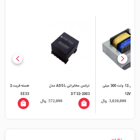
300 میلی
ترانس مخابراتی ADSL مدل
هسته فریت 33X14X12 مدل
فریت 
EE33
DT32-2003
ال
ریال
ریال
436,000
572,000
all
local_mall
local_mall