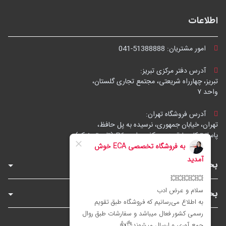
اطلاعات
امور مشتریان:
041-51388888
آدرس دفتر مرکزی تبریز:
تبریز، چهارراه شریعتی، مجتمع تجاری گلستان،
واحد ۷
آدرس فروشگاه تهران:
تهران، خیابان جمهوری، نرسیده به پل حافظ،
پاساژ توکل، طبقه زیرهمکف، واحد B6 (تاپ ترونیک)
بخش‌های فروشگاه
بخش‌های سایت