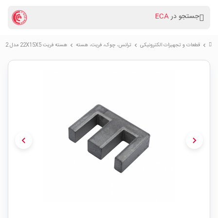
جستجو در
ECA
قطعات و تجهیزات الکترونیکی
ترانس، چوک، فریت، هسته
هسته فریت 22X15X5 مدل EE22
chevron_right
chevron_right
chevron_right
chevron_left
chevron_right