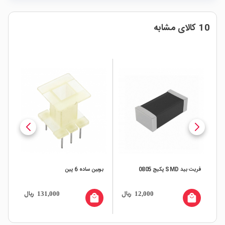
10 کالای مشابه
فریت بید SMD پکیج 0805
بوبین ساده 6 پین
آمپر 00mA
ال
ریال
ریال
131,000
12,000
all
local_mall
local_mall