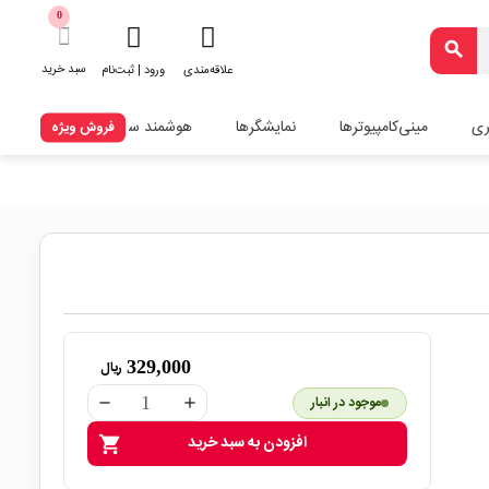
0
search
سبد خرید
علاقه‌مندی
ورود | ثبت‌نام
ری
مینی‌کامپیوترها
نمایشگرها
هوشمند سازی
فروش ویژه
329,000
ریال
موجود در انبار
remove
add
افزودن به سبد خرید
shopping_cart