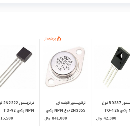
پرطرفدار
local_mall
local_mall
ترانزیستور BD237 نوع
ترانزیستور قابلمه ای
ترانزیستور
TO
2N3055 نوع NPN پکیج
NPN پکیج TO-92
TO-3
ریال
ریال
15,500
841,000
42,300