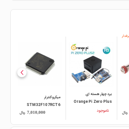
فدار
local_mall
برد چهار هسته ای
میکروکنترلر
Orange Pi Zero Plus
STM32F107RCT6
2 مدلH3 + کیس + برد
ناموجود
ریال
ریال
7,010,000
توسعه USB