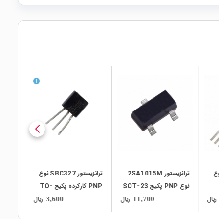
local_mall
local_mall
 2N2222 نوع
ترانزیستور 2SA1015M
ترانزیستور SBC327 نوع
نوع PNP پکیج SOT-23
PNP کارکرده پکیج TO-
92(OXO)
ریال
ریال
ریال
3,600
11,700