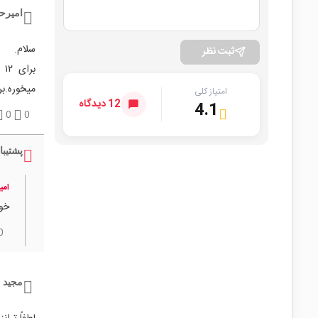
امیرح
سلام.
ثبت نظر
میخوره.بر
امتیاز کلی
12 دیدگاه
4.1
0
0
پشتیبا
امی
خوا
0
مجید ع