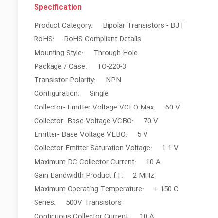
Specification
Product Category: Bipolar Transistors - BJT
RoHS: RoHS Compliant Details
Mounting Style: Through Hole
Package / Case: TO-220-3
Transistor Polarity: NPN
Configuration: Single
Collector- Emitter Voltage VCEO Max: 60 V
Collector- Base Voltage VCBO: 70 V
Emitter- Base Voltage VEBO: 5 V
Collector-Emitter Saturation Voltage: 1.1 V
Maximum DC Collector Current: 10 A
Gain Bandwidth Product fT: 2 MHz
Maximum Operating Temperature: + 150 C
Series: 500V Transistors
Continuous Collector Current: 10 A