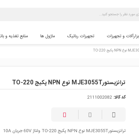
بزارآلات و تجهیزات
تجهیزات رباتیک
ماژول ها
منابع تغذیه و بات
ترانزیستورMJE3055T نوع NPN پکیج TO-220
کد کالا:
2111002082
ترانزیستورMJE3055T نوع NPN پکیج TO-220 ولتاژ 60V جریان 10A