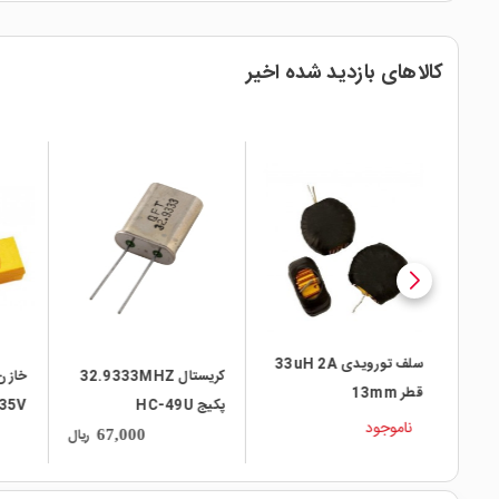
کالاهای بازدید شده اخیر
local_mall
local_mall
سلف تورویدی 33uH 2A
پکیج
کریستال 32.9333MHZ
قطر 13mm
 رول 5000
پکیج HC-49U
 / 35V
ناموجود
ریال
ریال
67,000