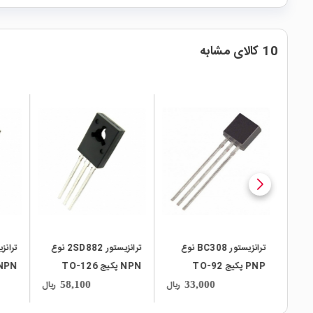
10 کالای مشابه
local_mall
local_mall
local_mall
BC238 نوع
ترانزیستور BC308 نوع
ترانزیستور 2SD882 نوع
PNP پکیج TO-92
NPN پکیج TO-126
NPN پکیج -126
ریال
ریال
ریال
ریال
58,100
33,000