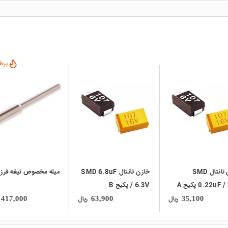
پرطر
local_mall
local_mall
خازن تانتال SMD
خازن تانتال SMD 6.8uF
میله مخصوص تیغه فرز
0.22uF پکیج A
/ 6.3V پکیج B
ریال
ریال
417,000
63,900
35,100