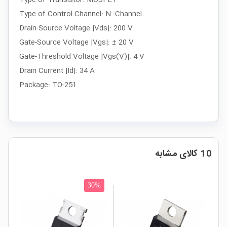
Type of Control Channel: N -Channel
Drain-Source Voltage |Vds|: 200 V
Gate-Source Voltage |Vgs|: ± 20 V
Gate-Threshold Voltage |Vgs(V)|: 4 V
Drain Current |Id|: 34 A
Package: TO-251
10 کالای مشابه
%
30%