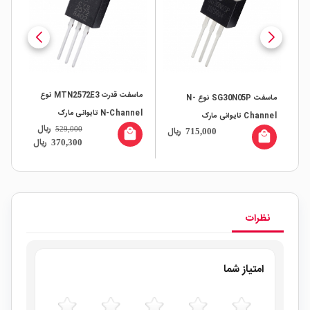
ماسفت قدرت MTN2572E3 نوع
ماسفت SG30N05P نوع N-
N-Channel تایوانی مارک
Channel تایوانی مارک
ریال
ال
ریال
529,000
CYStek پکیج TO-220
CYStek
715,000
all
local_mall
SiliconGear پکیج TO-220
local_mall
ریال
370,300
نظرات
امتیاز شما