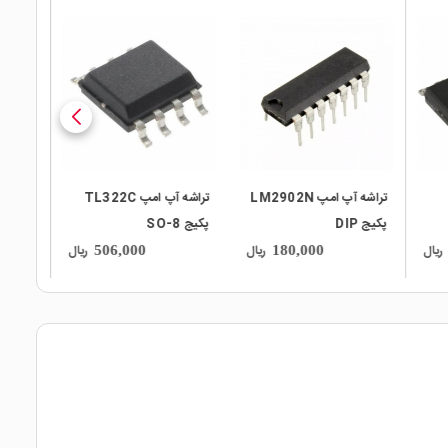
local_mall
local_mall
تراشه آپ امپ LM2902N
تراشه آپ امپ TL322C
پکیج DIP
پکیج SO-8
ریال
ریال
ریال
506,000
180,000