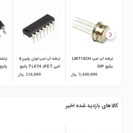
local_mall
local_mall
local_mall
HT9274
تراشه آپ امپ LM710CH
تراشه آپ امپ توان پایین 4
پکیج DIP
تایی TL074 JFET پکیج
پکیج O-8
DIP
ریال
ریال
ریال
210,000
3,440,000
کالاهای بازدید شده اخیر