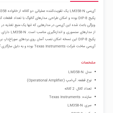
پکیج DIP-8 بوده و امکان طراحی مدارهای آنالوگ با تعداد قطعات کمتر و فضای اشغال‌شده پایین را فراهم می‌کند.
ویژگی باعث شده این آی‌سی در مدارهایی که تنها یک منبع تغذیه در د
از مدارهای
پکیج DIP-8 این نسخه امکان نصب آسان روی بردهای سوراخ‌دار
آی‌سی ساخت شرکت Texas Instruments بوده و به دلیل سازگاری گسترده، دسترسی مناسب و عملکرد قابل اعتماد، یکی از پرکاربردترین آپ‌امپ‌های عمومی در طراحی مدارهای الکترونیکی محسوب می‌شود.
مشخصات
مدل: LM358-N
نوع قطعه: آپ‌امپ (Operational Amplifier)
تعداد کانال: 2 کاناله
سازنده: Texas Instruments
سری: LM358-N