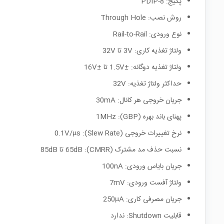
پکیج: PDIP-8
روش نصب: Through Hole
نوع ورودی: Rail-to-Rail
ولتاژ تغذیه کاری: 3V تا 32V
ولتاژ تغذیه دوگانه: ±1.5V تا ±16V
حداکثر ولتاژ تغذیه: 32V
جریان خروجی هر کانال: 30mA
پهنای باند بهره (GBP): 1MHz
نرخ تغییرات خروجی (Slew Rate): 0.1V/µs
نسبت حذف مد مشترک (CMRR): 65dB تا 85dB
جریان بایاس ورودی: 100nA
ولتاژ آفست ورودی: 7mV
جریان مصرفی کاری: 250µA
قابلیت Shutdown: ندارد