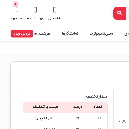
0
search
سبد خرید
علاقه‌مندی
ورود | ثبت‌نام
ری
مینی‌کامپیوترها
نمایشگرها
هوشمند سازی
فروش ویژه
مقدار تخفیف
تعداد
درصد
قیمت با تخفیف
100
2%
6,105‎ تومان
آی‌سی آپ‌امپ LM358-N شامل 2 تقویت‌کننده عملیاتی مستقل با تغذیه 3V تا