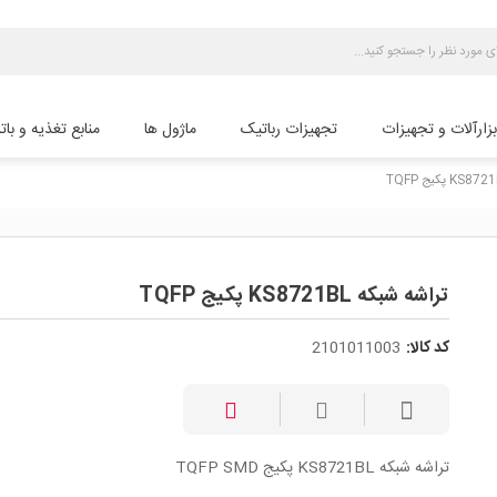
بزارآلات و تجهیزات
تجهیزات رباتیک
ماژول ها
منابع تغذیه و بات
تراشه شبکه KS8721BL پکیج TQFP
کد کالا:
2101011003
تراشه شبکه KS8721BL پکیج TQFP SMD