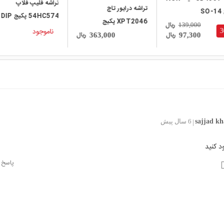
تراشه فلیپ فلاپ
تراشه درایور تاچ
S
54HC574 پکیج DIP
XPT2046 پکیج
ریال
139,000
ناموجود
TSSOP-16
ریال
ریال
363,000
97,300
sajjad k
6 سال پیش
|
د کنید
پاسخ