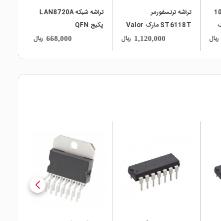
10/100
تراشه ترنسفورمر
تراشه شبکه LAN8720A
مارک
ST6118T مارک Valor
پکیج QFN
ریال
ریال
ریال
668,000
1,120,000