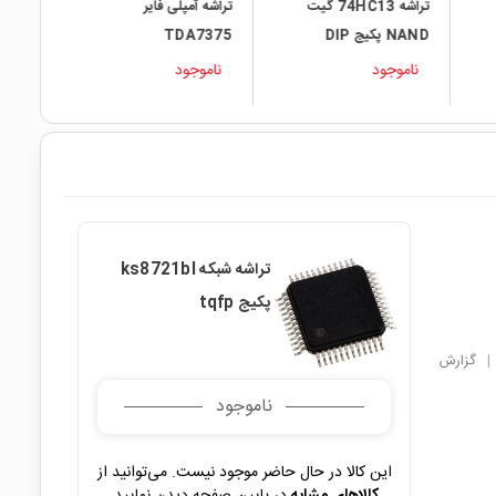
تراشه 74HC13 گیت
تراشه آمپلی فایر
NAND پکیج DIP
TDA7375
ناموجود
ناموجود
تراشه شبکه ks8721bl
پکیج tqfp
|
گزارش
ناموجود
این کالا در حال حاضر موجود نیست. می‌توانید از