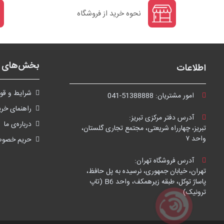
نحوه خرید از فروشگاه
بخش‌های ف
اطلاعات
شرايط و قوا
امور مشتریان:
041-51388888
راهنمای خری
آدرس دفتر مرکزی تبریز:
درباره‌ی ما
تبریز، چهارراه شریعتی، مجتمع تجاری گلستان،
واحد ۷
حریم خصو
آدرس فروشگاه تهران:
تهران، خیابان جمهوری، نرسیده به پل حافظ،
پاساژ توکل، طبقه زیرهمکف، واحد B6 (تاپ
ترونیک)