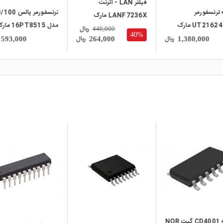
فیلتر LAN - اترنت
 ترنسفورمر
ترنسفورمر پالس 
LANF7236X مارک
UT21624-TS مارک
مدل 16PT8515 
DELTA
ریال
440,000
40%
BOTHHAND
U
ریال
ریال
593,000
264,000
1,380,000
local_mall
تراشه CD4001 گیت NOR