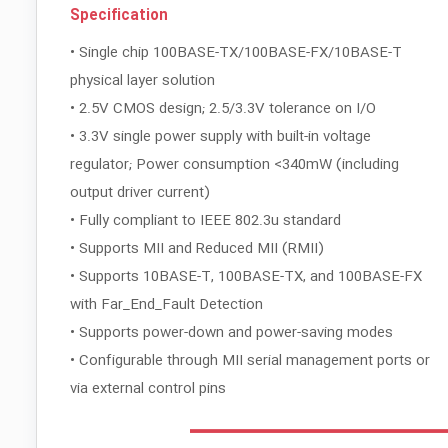
Specification
• Single chip 100BASE-TX/100BASE-FX/10BASE-T
physical layer solution
• 2.5V CMOS design; 2.5/3.3V tolerance on I/O
• 3.3V single power supply with built-in voltage
regulator; Power consumption <340mW (including
output driver current)
• Fully compliant to IEEE 802.3u standard
• Supports MII and Reduced MII (RMII)
• Supports 10BASE-T, 100BASE-TX, and 100BASE-FX
with Far_End_Fault Detection
• Supports power-down and power-saving modes
• Configurable through MII serial management ports or
via external control pins