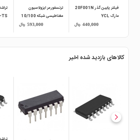
فیلتر پایین گذر 20F001N
ترنسفورمر ایزولاسیون
تراشه
مارک YCL
مغناطیسی شبکه 10/100
مدل 16PT8515 مارک
MEC
ریال
ریال
ریال
593,000
440,000
BOTHHAND
کالاهای بازدید شده اخیر
local_mall
local_mall