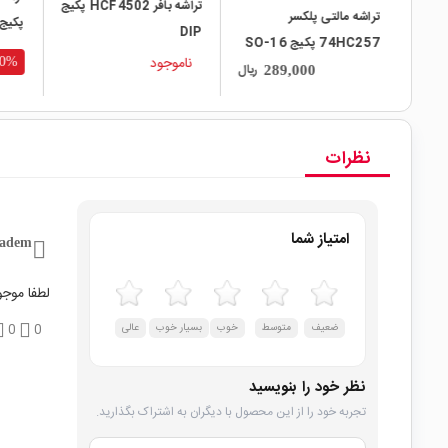
تراشه بافر HCF4502 پکیج
تراشه مالتی پلکسر
پکیج O-14
DIP
74HC257 پکیج SO-16
ناموجود
30%
ریال
ریال
289,000
نظرات
امتیاز شما
hadem
لطفا موجو
ضعیف
متوسط
خوب
بسیار خوب
عالی
0
0
نظر خود را بنویسید
تجربه خود را از این محصول با دیگران به اشتراک بگذارید.