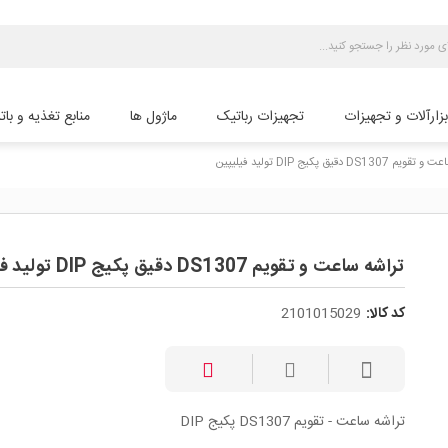
بزارآلات و تجهیزات
تجهیزات رباتیک
ماژول ها
منابع تغذیه و بات
DS130 دقیق پکیج DIP تولید فیلیپین
تراشه ساعت و تقویم DS1307 دقیق پکیج DIP تولید فیلیپین
کد کالا:
2101015029
تراشه ساعت - تقویم DS1307 پکیج DIP