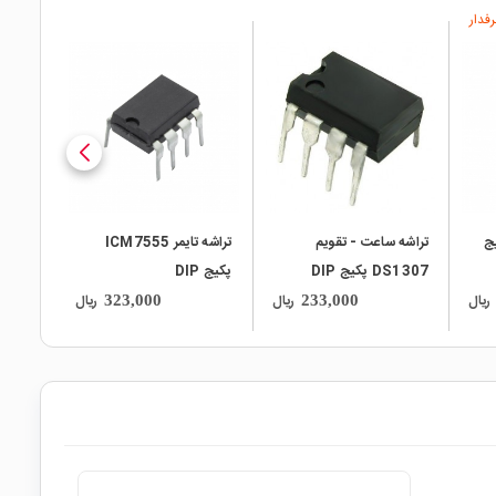
فدار
local_mall
local_mall
NE5 پکیج
تراشه ساعت - تقویم
تراشه تایمر ICM7555
DS1307 پکیج DIP
پکیج DIP
ریال
ریال
ریال
323,000
233,000