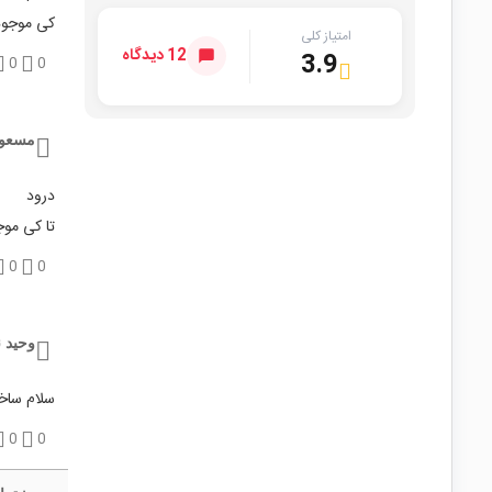
کی موجود
امتیاز کلی
12 دیدگاه
3.9
0
0
مسعود
درود
تا کی مو
0
0
وحید ن
سلام ساخ
0
0