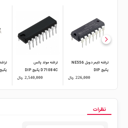
local_mall
local_mall
local_mall
تراشه تایمر دوبل NE556
تراشه مولد پالس
پکیج DIP
D71084C پکیج DIP
UMW
ریال
ریال
2,540,000
226,000
نظرات