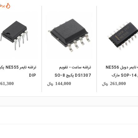
پرطر
local_mall
local_mall
تراشه تایمر دوبل NE556
تراشه ساعت - تقویم
تراشه تایمر 55
پکیج SOP-14 مارک
DS1307 پکیج SO-8
DIP
ریال
ریال
61,300
144,000
261,000