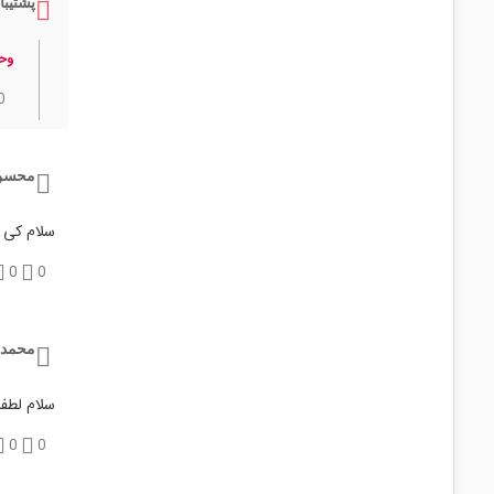
پشتیبا
وحی
0
محسن
سلام کی 
0
0
محمد 
سلام لطفا
0
0