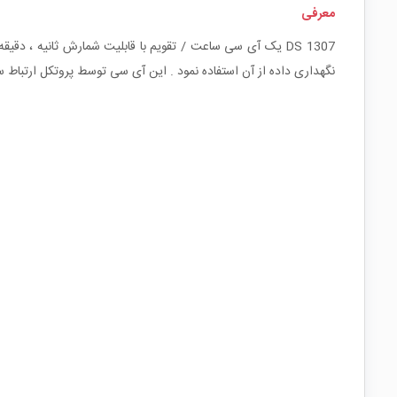
معرفی
نگهداری داده از آن استفاده نمود . این آی سی توسط پروتکل ارتباط سریال I2C به میکروکنترلر و ... متصل می شود که توسط پورت ارتباط سریال داخلی MSSP قابل پیاد