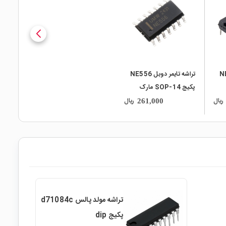
local_mall
 NE556
تراشه تایمر دوبل NE556
پکیج SOP-14 مارک
UMW
ریال
ریال
261,000
تراشه مولد پالس d71084c
پکیج dip