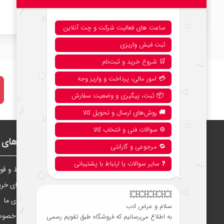
نحوه خرید از فروشگاه
بخش‌های ف
اطلاعات
شرايط و قوا
امور مشتریان:
041-51388888
راهنمای خری
آدرس دفتر مرکزی تبریز:
درباره‌ی ما
تبریز، چهارراه شریعتی، مجتمع تجاری گلستان،
واحد ۷
حریم خصو