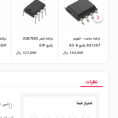
local_mall
local_mall
local_mall
تراشه ساعت - تقویم
تراشه تایمر ICM7555
DS1307 پکیج SO-8
پکیج DIP
DIP
ریال
ریال
323,000
144,000
نظرات
امتیاز شما
امیر 
این ای سی تا ۵۰۰ مگاهرتز فرکا