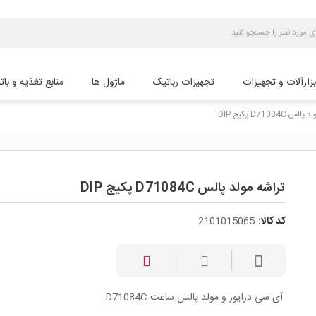
بزارآلات و تجهیزات
تجهیزات رباتیک
ماژول ها
منابع تغذیه و بات
 D71084C پکیج DIP
تراشه مولد پالس D71084C پکیج DIP
کد کالا:
2101015065
D71084C آی سی درایور و مولد پالس ساعت