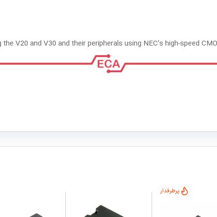
ng the V20 and V30 and their peripherals using NEC's high-speed CM
پرطرفدار