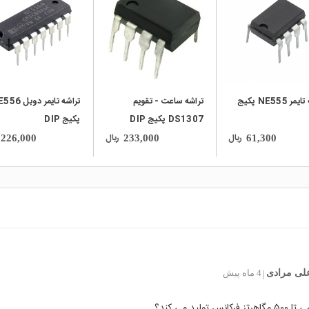
local_mall
local_mall
تراشه تایمر NE555 پکیج
تراشه ساعت - تقویم
تراشه تایمر دوبل
DS1307 پکیج DIP
پکیج DIP
ریال
ریال
226,000
233,000
61,300
علی مرادی
4 ماه پیش
|
نس تولید می کند؟